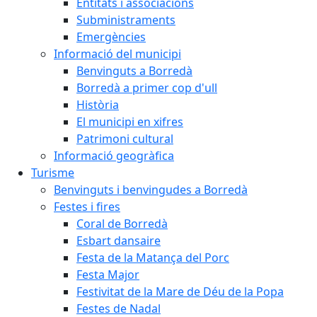
Entitats i associacions
Subministraments
Emergències
Informació del municipi
Benvinguts a Borredà
Borredà a primer cop d'ull
Història
El municipi en xifres
Patrimoni cultural
Informació geogràfica
Turisme
Benvinguts i benvingudes a Borredà
Festes i fires
Coral de Borredà
Esbart dansaire
Festa de la Matança del Porc
Festa Major
Festivitat de la Mare de Déu de la Popa
Festes de Nadal