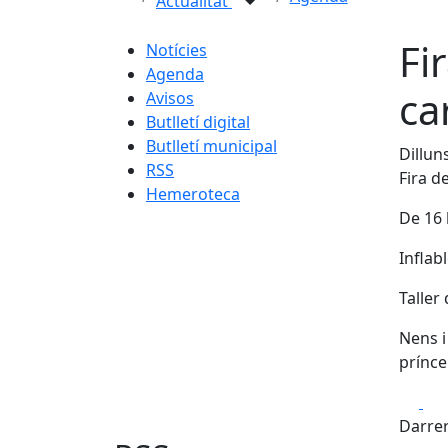
Actualitat
Fi
Notícies
Agenda
ca
Avisos
Butlletí digital
Butlletí municipal
Dillun
RSS
Fira de
Hemeroteca
De 16 
Inflab
Taller 
Nens i
prínce
Fa
Darrer