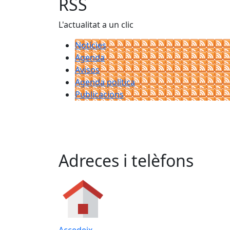
RSS
L'actualitat a un clic
Notícies
Agenda
Avisos
Agenda política
Publicacions
Adreces i telèfons
Accedeix