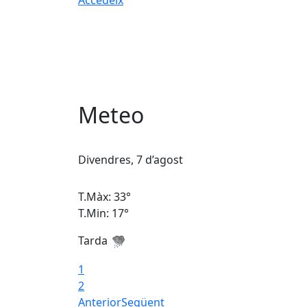
Meteo
Divendres, 7 d’agost
T.Màx: 33°
T.Min: 17°
Tarda
1
2
Anterior
Següent