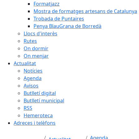
Formatjazz
Mostra de formatges artesans de Catalunya
Trobada de Puntaires
Penya BlauGrana de Borredà
Llocs d'interès
Rutes
On dormir
On menjar
Actualitat
Notícies
Agenda
Avisos
Butlletí digital
Butlletí municipal
RSS
Hemeroteca
Adreces i telèfons
Agenda