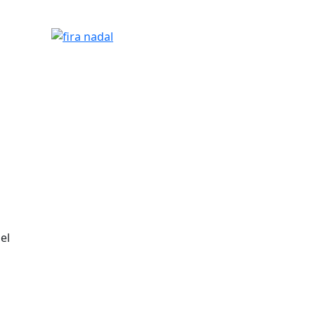
l
fira nadal
el