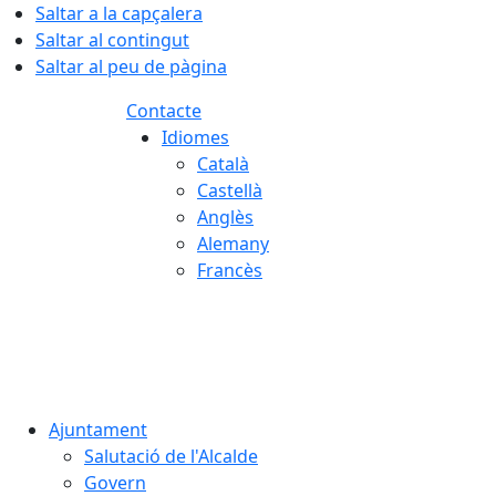
Saltar a la capçalera
Saltar al contingut
Saltar al peu de pàgina
Contacte
Idiomes
Català
Castellà
Anglès
Alemany
Francès
07.08.2026 | 09:58
Ajuntament
Salutació de l'Alcalde
Govern