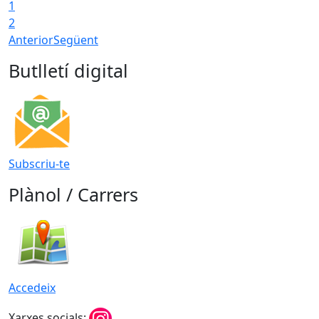
1
2
Anterior
Següent
Butlletí digital
Subscriu-te
Plànol / Carrers
Accedeix
Xarxes socials: