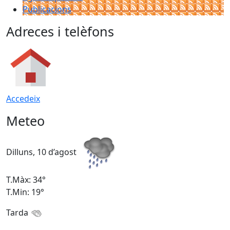
Publicacions
Adreces i telèfons
Accedeix
Meteo
Dilluns, 10 d’agost
D
T.Màx: 34°
T
T.Min: 19°
T
Tarda
T