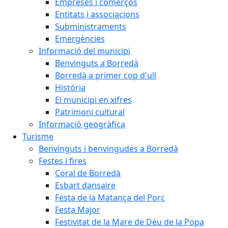
Empreses i comerços
Entitats i associacions
Subministraments
Emergències
Informació del municipi
Benvinguts a Borredà
Borredà a primer cop d'ull
Història
El municipi en xifres
Patrimoni cultural
Informació geogràfica
Turisme
Benvinguts i benvingudes a Borredà
Festes i fires
Coral de Borredà
Esbart dansaire
Festa de la Matança del Porc
Festa Major
Festivitat de la Mare de Déu de la Popa