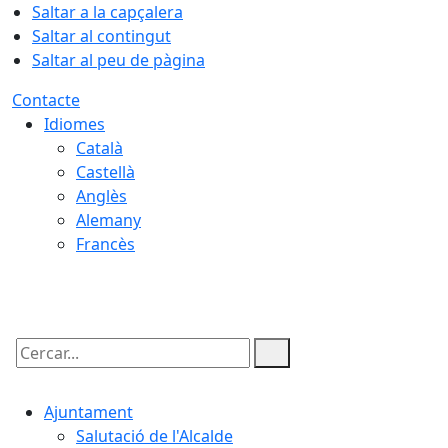
Saltar a la capçalera
Saltar al contingut
Saltar al peu de pàgina
Contacte
Idiomes
Català
Castellà
Anglès
Alemany
Francès
09.08.2026 | 14:28
Cercar:
Ajuntament
Salutació de l'Alcalde