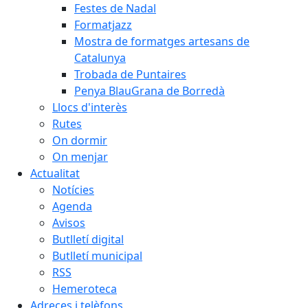
Festes de Nadal
Formatjazz
Mostra de formatges artesans de
Catalunya
Trobada de Puntaires
Penya BlauGrana de Borredà
Llocs d'interès
Rutes
On dormir
On menjar
Actualitat
Notícies
Agenda
Avisos
Butlletí digital
Butlletí municipal
RSS
Hemeroteca
Adreces i telèfons