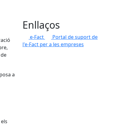
Enllaços
e-Fact
Portal de suport de
ració
l'e-Fact per a les empreses
bre,
 de
 posa a
 els