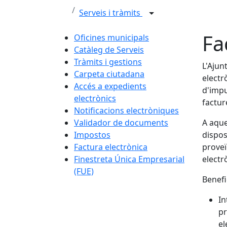
Serveis i tràmits
Fa
Oficines municipals
Catàleg de Serveis
Tràmits i gestions
L'Ajun
Carpeta ciutadana
electr
Accés a expedients
d'impu
electrònics
factur
Notificacions electròniques
Validador de documents
A aque
Impostos
dispos
Factura electrònica
proveï
Finestreta Única Empresarial
electr
(FUE)
Benefi
In
pr
el