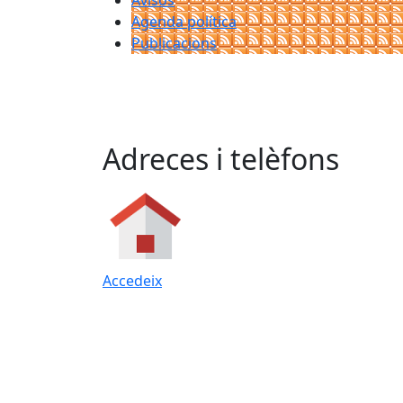
Avisos
Agenda política
Publicacions
Adreces i telèfons
Accedeix