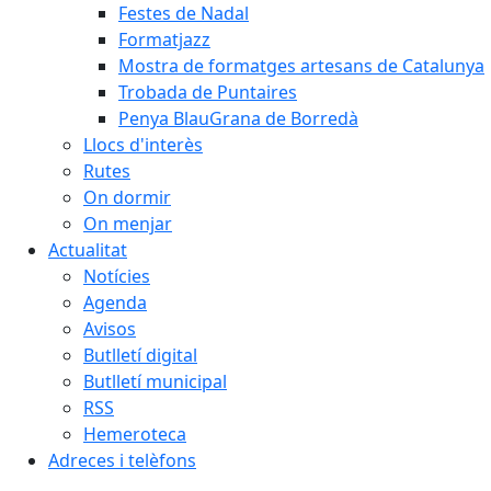
Festes de Nadal
Formatjazz
Mostra de formatges artesans de Catalunya
Trobada de Puntaires
Penya BlauGrana de Borredà
Llocs d'interès
Rutes
On dormir
On menjar
Actualitat
Notícies
Agenda
Avisos
Butlletí digital
Butlletí municipal
RSS
Hemeroteca
Adreces i telèfons