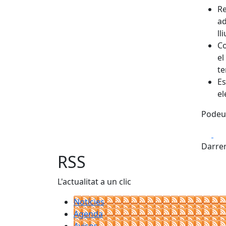
Re
ad
ll
Co
el
te
Es
el
Podeu 
Fa
Darrer
RSS
L'actualitat a un clic
Notícies
Agenda