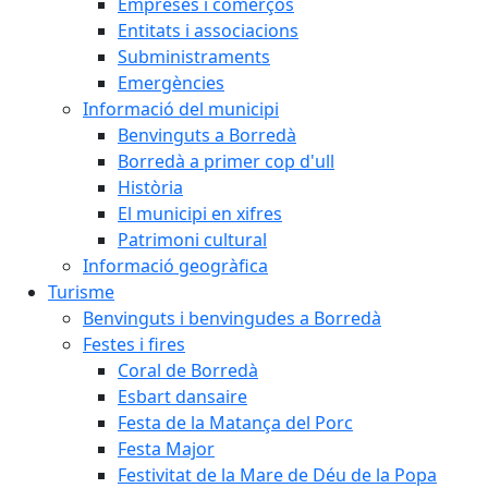
Empreses i comerços
Entitats i associacions
Subministraments
Emergències
Informació del municipi
Benvinguts a Borredà
Borredà a primer cop d'ull
Història
El municipi en xifres
Patrimoni cultural
Informació geogràfica
Turisme
Benvinguts i benvingudes a Borredà
Festes i fires
Coral de Borredà
Esbart dansaire
Festa de la Matança del Porc
Festa Major
Festivitat de la Mare de Déu de la Popa