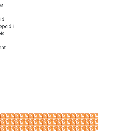
es
ió.
epció i
els
mat