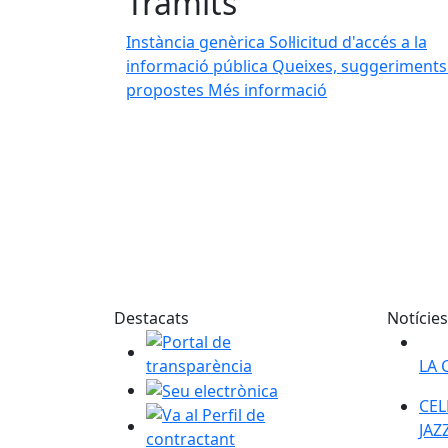
Tràmits
"
Instància genèrica
Sol·licitud d'accés a la
informació pública
Queixes, suggeriments 
propostes
Més informació
()
Destacats
Notícies
Portal de transparència
LA 
Seu electrònica
CEL
CEL
Va al Perfil de contractant
JAZ