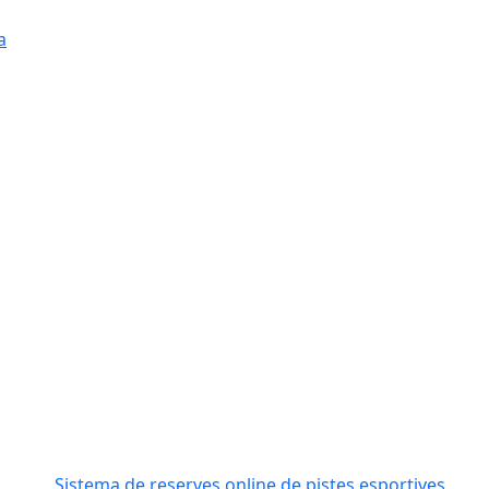
a
Sistema de reserves online de pistes esportives