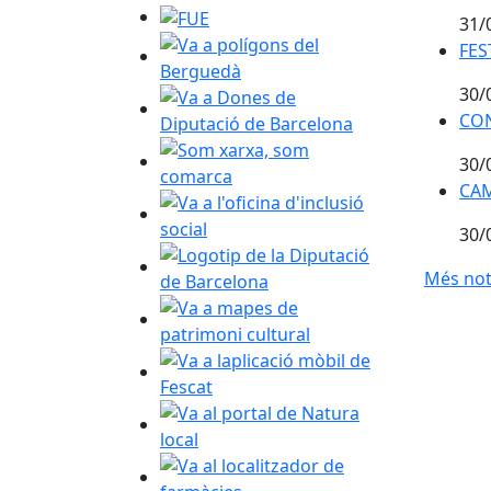
FUE
31/
Va a polígons del Berguedà
FES
FES
30/
Va a Dones de Diputació de Barcelona
CON
CO
Som xarxa, som comarca
30/
CAM
CAM
Va a l'oficina d'inclusió social
30/
Logotip de la Diputació de Barcelona
Més not
Va a mapes de patrimoni cultural
Va a laplicació mòbil de Fescat
Va al portal de Natura local
Va al localitzador de farmàcies