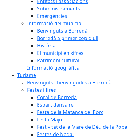
Entitats i associacions
Subministraments
Emergències
Informació del municipi
Benvinguts a Borredà
Borredà a primer cop d'ull
Història
El municipi en xifres
Patrimoni cultural
Informació geogràfica
Turisme
Benvinguts i benvingudes a Borredà
Festes i fires
Coral de Borredà
Esbart dansaire
Festa de la Matança del Porc
Festa Major
Festivitat de la Mare de Déu de la Popa
Festes de Nadal