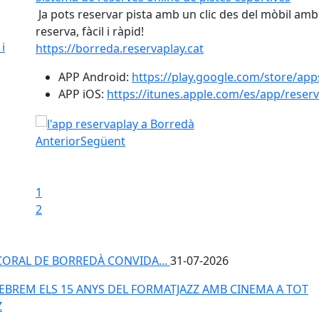
Ja pots reservar pista amb un clic des del mòbil amb 
reserva, fàcil i ràpid!
i
https://borreda.reservaplay.cat
APP Android:
https://play.google.com/store/app
APP iOS:
https://itunes.apple.com/es/app/rese
Sistema de reserves online de pistes esportives
Anterior
Següent
Iniciar presentació
Aturar presentació
1
2
CORAL DE BORREDÀ CONVIDA...
31-07-2026
EBREM ELS 15 ANYS DEL FORMATJAZZ AMB CINEMA A TOT J
EBREM ELS 15 ANYS DEL FORMATJAZZ AMB CINEMA A TOT
Z