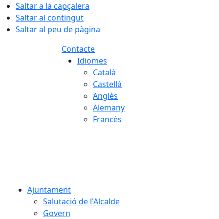
Saltar a la capçalera
Saltar al contingut
Saltar al peu de pàgina
Contacte
Idiomes
Català
Castellà
Anglès
Alemany
Francès
08.08.2026 | 19:25
Ajuntament
Salutació de l'Alcalde
Govern