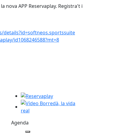
la nova APP Reservaplay. Registra't i
Vídeo: "Borredà, l
s/details?id=softneos.sportssuite
rvaplay/id1068246588?mt=8
Reservaplay
Vídeo Borredà, la vida real
AZZ
Agenda