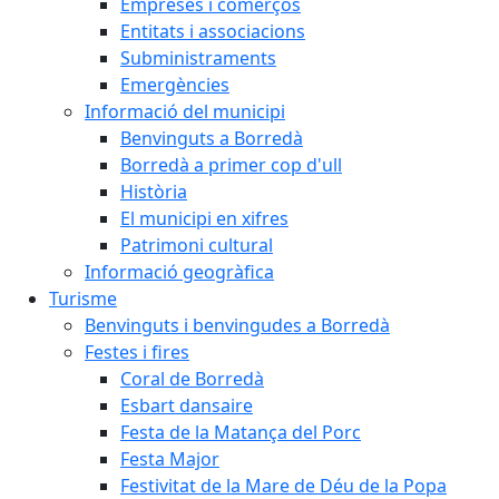
Empreses i comerços
Entitats i associacions
Subministraments
Emergències
Informació del municipi
Benvinguts a Borredà
Borredà a primer cop d'ull
Història
El municipi en xifres
Patrimoni cultural
Informació geogràfica
Turisme
Benvinguts i benvingudes a Borredà
Festes i fires
Coral de Borredà
Esbart dansaire
Festa de la Matança del Porc
Festa Major
Festivitat de la Mare de Déu de la Popa