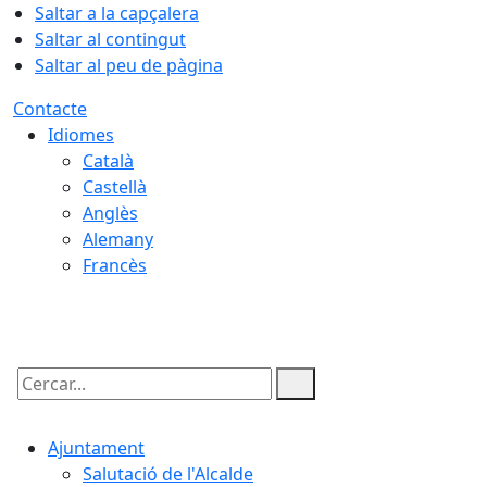
Saltar a la capçalera
Saltar al contingut
Saltar al peu de pàgina
Contacte
Idiomes
Català
Castellà
Anglès
Alemany
Francès
10.08.2026 | 12:23
Cercar:
Ajuntament
Salutació de l'Alcalde