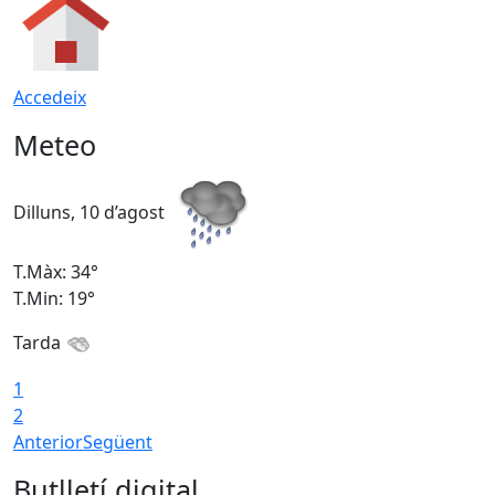
Accedeix
Meteo
Dilluns, 10 d’agost
D
T.Màx: 34°
T
T.Min: 19°
T
Tarda
T
1
2
Anterior
Següent
Butlletí digital