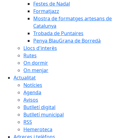
Festes de Nadal
Formatjazz
Mostra de formatges artesans de
Catalunya
Trobada de Puntaires
Penya BlauGrana de Borredà
Llocs d'interès
Rutes
On dormir
On menjar
Actualitat
Notícies
Agenda
Avisos
Butlletí digital
Butlletí municipal
RSS
Hemeroteca
Adreces i telèfons