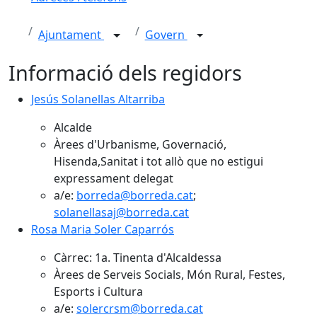
Ajuntament
Govern
Informació dels regidors
Jesús Solanellas Altarriba
Alcalde
Àrees d'Urbanisme, Governació,
Hisenda,Sanitat i tot allò que no estigui
expressament delegat
a/e:
borreda@borreda.cat
;
solanellasaj@borreda.cat
Rosa Maria Soler Caparrós
Càrrec: 1a. Tinenta d'Alcaldessa
Àrees de Serveis Socials, Món Rural, Festes,
Esports i Cultura
a/e:
solercrsm@borreda.cat