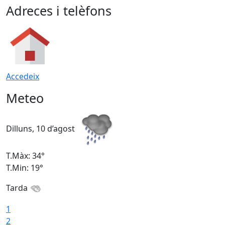
Adreces i telèfons
Accedeix
Meteo
Dilluns, 10 d’agost
D
T.Màx: 34°
T
T.Min: 19°
T
Tarda
T
1
2