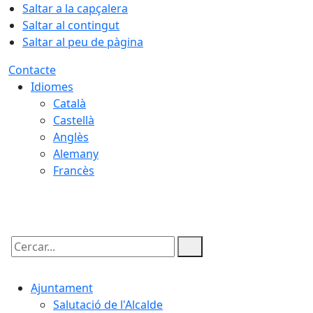
Saltar a la capçalera
Saltar al contingut
Saltar al peu de pàgina
Contacte
Idiomes
Català
Castellà
Anglès
Alemany
Francès
09.08.2026 | 16:39
Cercar:
Ajuntament
Salutació de l'Alcalde