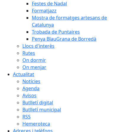
Festes de Nadal
Formatjazz
Mostra de formatges artesans de
Catalunya
Trobada de Puntaires
Penya BlauGrana de Borredà
Llocs d'interès
Rutes
On dormir
On menjar
Actualitat
Notícies
Agenda
Avisos
Butlletí digital
Butlletí municipal
RSS
Hemeroteca
Adreces i telèfons