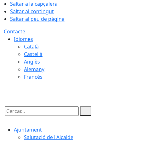
Saltar a la capçalera
Saltar al contingut
Saltar al peu de pàgina
Contacte
Idiomes
Català
Castellà
Anglès
Alemany
Francès
07.08.2026 | 22:56
Cercar:
Ajuntament
Salutació de l'Alcalde