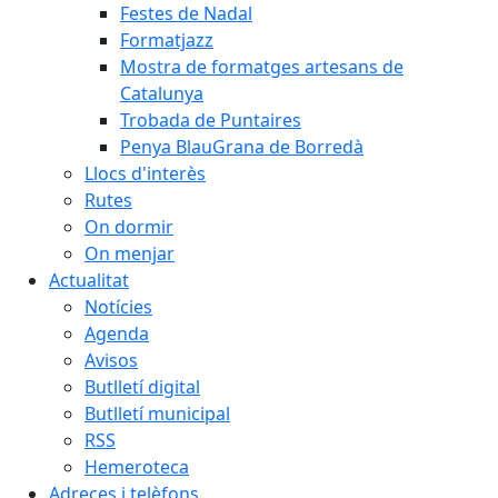
Festes de Nadal
Formatjazz
Mostra de formatges artesans de
Catalunya
Trobada de Puntaires
Penya BlauGrana de Borredà
Llocs d'interès
Rutes
On dormir
On menjar
Actualitat
Notícies
Agenda
Avisos
Butlletí digital
Butlletí municipal
RSS
Hemeroteca
Adreces i telèfons