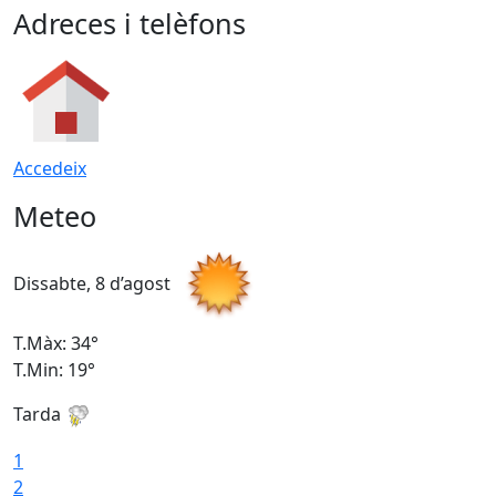
Adreces i telèfons
Accedeix
Meteo
Dissabte, 8 d’agost
D
T.Màx: 34°
T
T.Min: 19°
T
Tarda
T
1
2