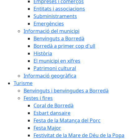
Empreses i comerços
Entitats i associacions
Subministraments
Emergències
Informació del municipi
Benvinguts a Borredà
Borredà a primer cop d'ull
Història
El municipi en xifres
Patrimoni cultural
Informació geogràfica
Turisme
Benvinguts i benvingudes a Borredà
Festes i fires
Coral de Borredà
Esbart dansaire
Festa de la Matança del Porc
Festa Major
Festivitat de la Mare de Déu de la Popa