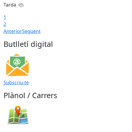
Tarda
T
1
2
Anterior
Següent
Butlletí digital
Subscriu-te
Plànol / Carrers