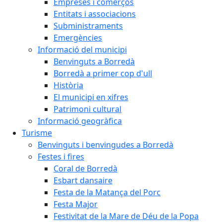
Empreses i comerços
Entitats i associacions
Subministraments
Emergències
Informació del municipi
Benvinguts a Borredà
Borredà a primer cop d'ull
Història
El municipi en xifres
Patrimoni cultural
Informació geogràfica
Turisme
Benvinguts i benvingudes a Borredà
Festes i fires
Coral de Borredà
Esbart dansaire
Festa de la Matança del Porc
Festa Major
Festivitat de la Mare de Déu de la Popa