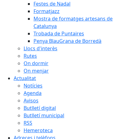
Festes de Nadal
Formatjazz
Mostra de formatges artesans de
Catalunya
Trobada de Puntaires
Penya BlauGrana de Borredà
Llocs d'interès
Rutes
On dormir
On menjar
Actualitat
Notícies
Agenda
Avisos
Butlletí digital
Butlletí municipal
RSS
Hemeroteca
Adreces i telèfons