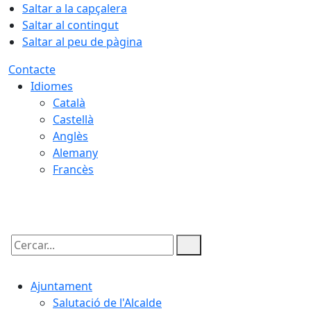
Saltar a la capçalera
Saltar al contingut
Saltar al peu de pàgina
Contacte
Idiomes
Català
Castellà
Anglès
Alemany
Francès
09.08.2026 | 17:04
Cercar:
Ajuntament
Salutació de l'Alcalde