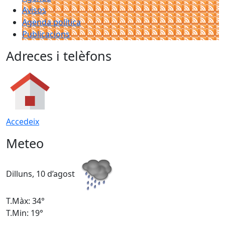
Avisos
Agenda política
Publicacions
Adreces i telèfons
Accedeix
Meteo
Dilluns, 10 d’agost
D
T.Màx: 34°
T
T.Min: 19°
T