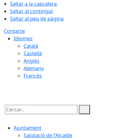
Saltar a la capçalera
Saltar al contingut
Saltar al peu de pàgina
Contacte
Idiomes
Català
Castellà
Anglès
Alemany
Francès
08.08.2026 | 07:22
Cercar:
Ajuntament
Salutació de l'Alcalde