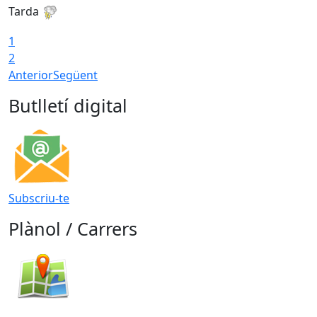
Tarda
T
1
2
Anterior
Següent
Butlletí digital
Subscriu-te
Plànol / Carrers