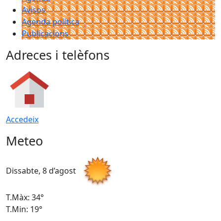
Avisos
Agenda política
Publicacions
Adreces i telèfons
Accedeix
Meteo
Dissabte, 8 d’agost
D
T.Màx: 34°
T
T.Min: 19°
T