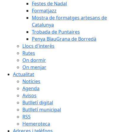
Festes de Nadal
Formatjazz
Mostra de formatges artesans de
Catalunya
Trobada de Puntaires
Penya BlauGrana de Borredà
Llocs d'interès
Rutes
On dormir
On menjar
Actualitat
Notícies
Agenda
Avisos
Butlletí digital
Butlletí municipal
RSS
Hemeroteca
Adreces i telèfons