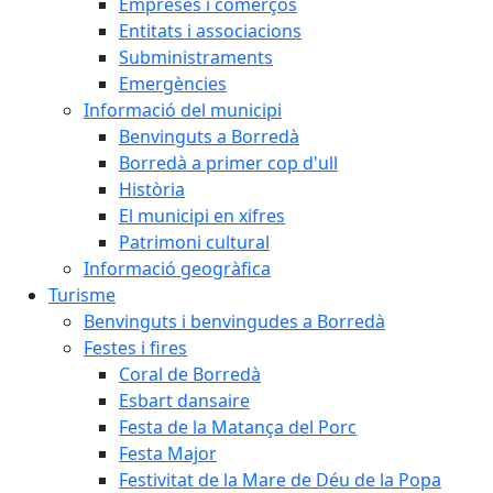
Empreses i comerços
Entitats i associacions
Subministraments
Emergències
Informació del municipi
Benvinguts a Borredà
Borredà a primer cop d'ull
Història
El municipi en xifres
Patrimoni cultural
Informació geogràfica
Turisme
Benvinguts i benvingudes a Borredà
Festes i fires
Coral de Borredà
Esbart dansaire
Festa de la Matança del Porc
Festa Major
Festivitat de la Mare de Déu de la Popa