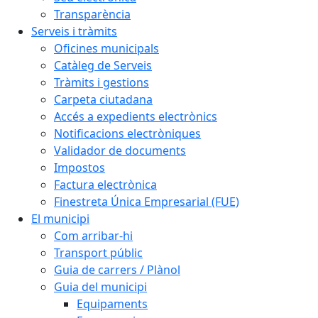
Transparència
Serveis i tràmits
Oficines municipals
Catàleg de Serveis
Tràmits i gestions
Carpeta ciutadana
Accés a expedients electrònics
Notificacions electròniques
Validador de documents
Impostos
Factura electrònica
Finestreta Única Empresarial (FUE)
El municipi
Com arribar-hi
Transport públic
Guia de carrers / Plànol
Guia del municipi
Equipaments