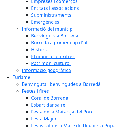
Empreses i comerços
Entitats i associacions
Subministraments
Emergències
Informació del municipi
Benvinguts a Borredà
Borredà a primer cop d'ull
Història
El municipi en xifres
Patrimoni cultural
Informació geogràfica
Turisme
Benvinguts i benvingudes a Borredà
Festes i fires
Coral de Borredà
Esbart dansaire
Festa de la Matança del Porc
Festa Major
Festivitat de la Mare de Déu de la Popa