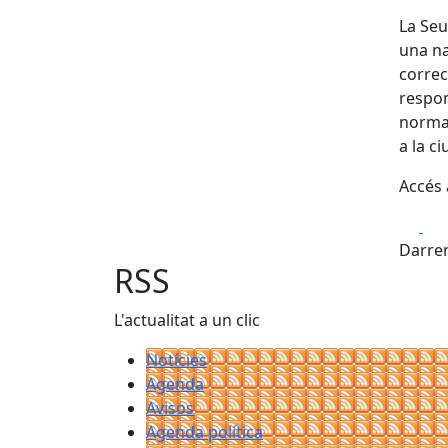
La Seu
una na
correc
respons
normat
a la c
Accés 
Fa
Darrer
RSS
L'actualitat a un clic
Notícies
Agenda
Avisos
Agenda política