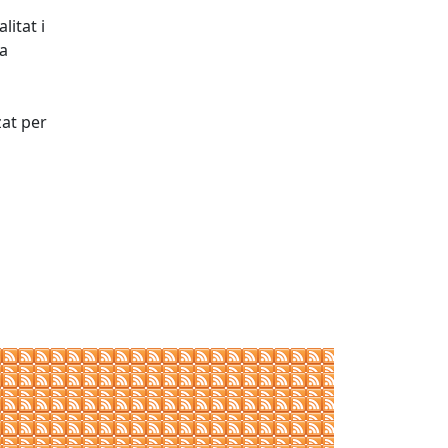
litat i
la
zat per