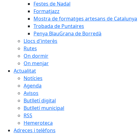
Festes de Nadal
Formatjazz
Mostra de formatges artesans de Catalunya
Trobada de Puntaires
Penya BlauGrana de Borredà
Llocs d'interès
Rutes
On dormir
On menjar
Actualitat
Notícies
Agenda
Avisos
Butlletí digital
Butlletí municipal
RSS
Hemeroteca
Adreces i telèfons