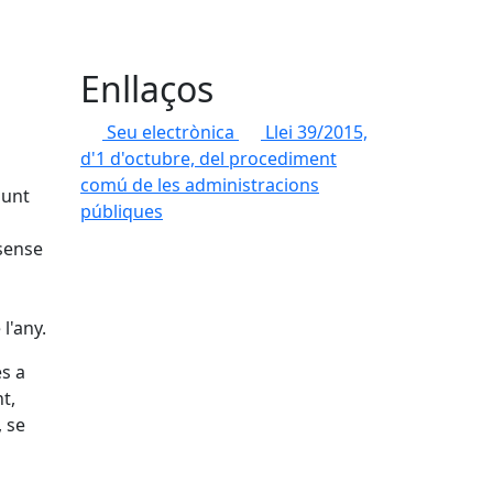
Enllaços
Seu electrònica
Llei 39/2015,
d'1 d'octubre, del procediment
comú de les administracions
punt
públiques
 sense
l'any.
es a
t,
, se