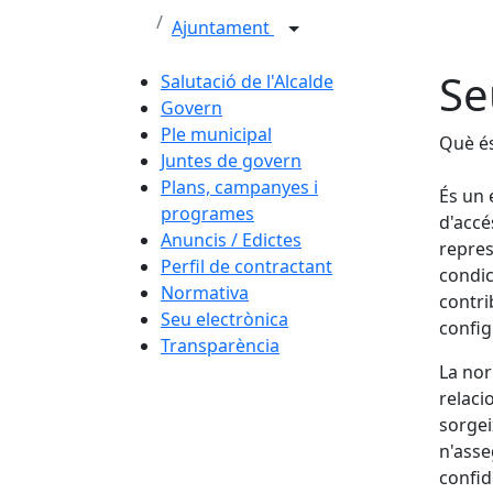
Ajuntament
Se
Salutació de l'Alcalde
Govern
Ple municipal
Què és
Juntes de govern
Plans, campanyes i
És un 
programes
d'accé
Anuncis / Edictes
repres
Perfil de contractant
condic
Normativa
contri
Seu electrònica
config
Transparència
La nor
relaci
sorgei
n'asseg
confid