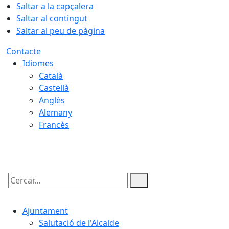
Saltar a la capçalera
Saltar al contingut
Saltar al peu de pàgina
Contacte
Idiomes
Català
Castellà
Anglès
Alemany
Francès
08.08.2026 | 23:04
Cercar:
Ajuntament
Salutació de l'Alcalde