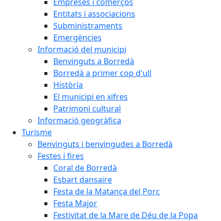
Empreses i comerços
Entitats i associacions
Subministraments
Emergències
Informació del municipi
Benvinguts a Borredà
Borredà a primer cop d'ull
Història
El municipi en xifres
Patrimoni cultural
Informació geogràfica
Turisme
Benvinguts i benvingudes a Borredà
Festes i fires
Coral de Borredà
Esbart dansaire
Festa de la Matança del Porc
Festa Major
Festivitat de la Mare de Déu de la Popa