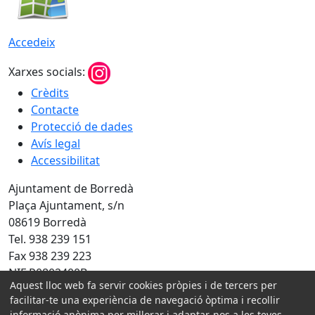
Accedeix
Xarxes socials:
Crèdits
Contacte
Protecció de dades
Avís legal
Accessibilitat
Ajuntament de Borredà
Plaça Ajuntament, s/n
08619 Borredà
Tel. 938 239 151
Fax 938 239 223
NIF P0802400B
Aquest lloc web fa servir cookies pròpies i de tercers per
Amb la col·laboració de:
facilitar-te una experiència de navegació òptima i recollir
informació anònima per millorar i adaptar-nos a les teves