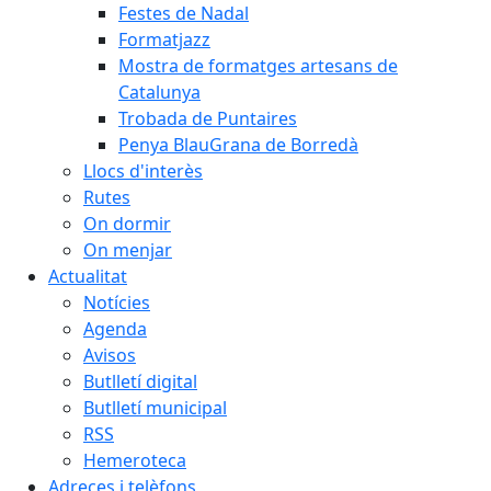
Festes de Nadal
Formatjazz
Mostra de formatges artesans de
Catalunya
Trobada de Puntaires
Penya BlauGrana de Borredà
Llocs d'interès
Rutes
On dormir
On menjar
Actualitat
Notícies
Agenda
Avisos
Butlletí digital
Butlletí municipal
RSS
Hemeroteca
Adreces i telèfons