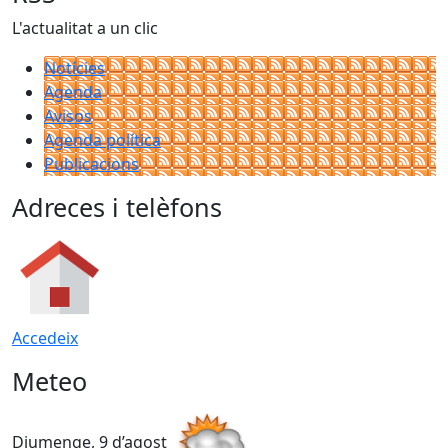
L'actualitat a un clic
Notícies
Agenda
Avisos
Agenda política
Publicacions
Adreces i telèfons
Accedeix
Meteo
Diumenge, 9 d’agost
D