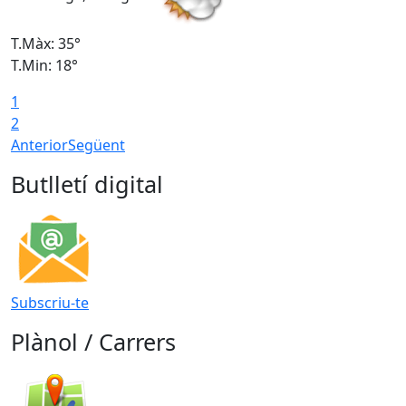
T.Màx: 35°
T
T.Min: 18°
T
1
T
2
Anterior
Següent
Butlletí digital
Subscriu-te
Plànol / Carrers