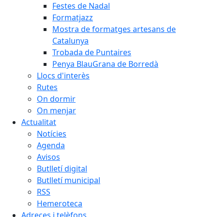
Festes de Nadal
Formatjazz
Mostra de formatges artesans de
Catalunya
Trobada de Puntaires
Penya BlauGrana de Borredà
Llocs d'interès
Rutes
On dormir
On menjar
Actualitat
Notícies
Agenda
Avisos
Butlletí digital
Butlletí municipal
RSS
Hemeroteca
Adreces i telèfons