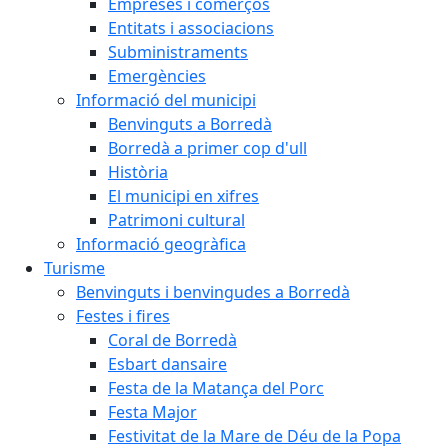
Empreses i comerços
Entitats i associacions
Subministraments
Emergències
Informació del municipi
Benvinguts a Borredà
Borredà a primer cop d'ull
Història
El municipi en xifres
Patrimoni cultural
Informació geogràfica
Turisme
Benvinguts i benvingudes a Borredà
Festes i fires
Coral de Borredà
Esbart dansaire
Festa de la Matança del Porc
Festa Major
Festivitat de la Mare de Déu de la Popa