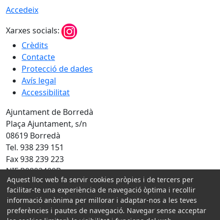
Accedeix
Xarxes socials:
Crèdits
Contacte
Protecció de dades
Avís legal
Accessibilitat
Ajuntament de Borredà
Plaça Ajuntament, s/n
08619 Borredà
Tel. 938 239 151
Fax 938 239 223
NIF P0802400B
Aquest lloc web fa servir cookies pròpies i de tercers per
Amb la col·laboració de:
facilitar-te una experiència de navegació òptima i recollir
informació anònima per millorar i adaptar-nos a les teves
preferències i pautes de navegació. Navegar sense acceptar