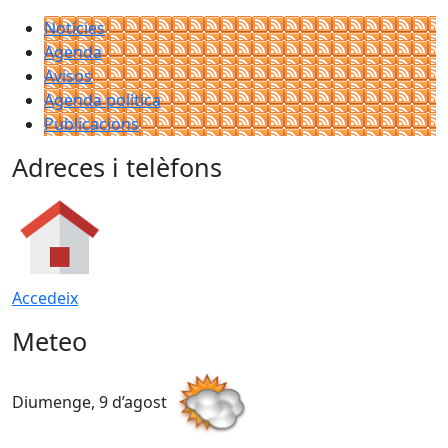
Notícies
Agenda
Avisos
Agenda política
Publicacions
Adreces i telèfons
Accedeix
Meteo
Diumenge, 9 d’agost
D