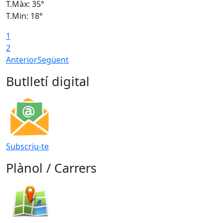
T.Màx: 35°
T
T.Min: 18°
T
1
T
2
Anterior
Següent
Butlletí digital
Subscriu-te
Plànol / Carrers