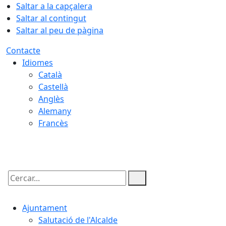
Saltar a la capçalera
Saltar al contingut
Saltar al peu de pàgina
Contacte
Idiomes
Català
Castellà
Anglès
Alemany
Francès
08.08.2026 | 17:09
Cercar:
Ajuntament
Salutació de l'Alcalde