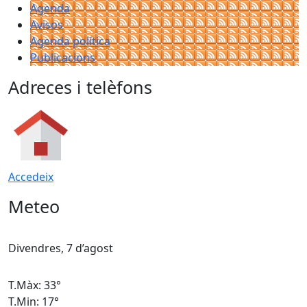
Agenda
Avisos
Agenda política
Publicacions
Adreces i telèfons
Accedeix
Meteo
Divendres, 7 d’agost
D
T.Màx: 33°
T
T.Min: 17°
T