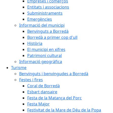
Empreses i comerços
Entitats i associacions
Subministraments
Emergències
Informació del municipi
Benvinguts a Borredà
Borredà a primer cop d'ull
Història
El municipi en xifres
Patrimoni cultural
Informació geogràfica
Turisme
Benvinguts i benvingudes a Borredà
Festes i fires
Coral de Borredà
Esbart dansaire
Festa de la Matança del Porc
Festa Major
Festivitat de la Mare de Déu de la Popa