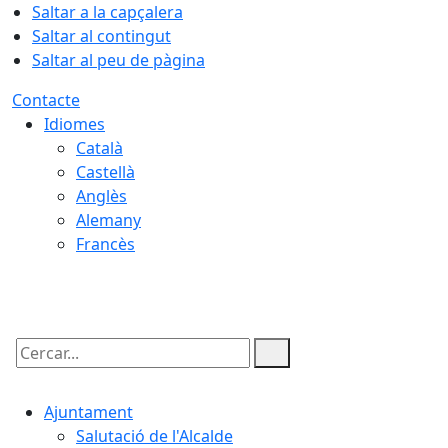
Saltar a la capçalera
Saltar al contingut
Saltar al peu de pàgina
Contacte
Idiomes
Català
Castellà
Anglès
Alemany
Francès
07.08.2026 | 07:40
Cercar:
Ajuntament
Salutació de l'Alcalde