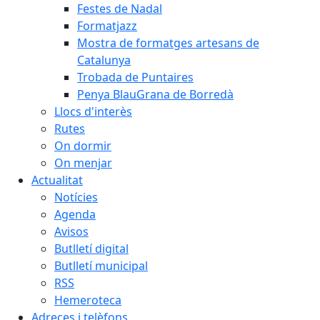
Festes de Nadal
Formatjazz
Mostra de formatges artesans de
Catalunya
Trobada de Puntaires
Penya BlauGrana de Borredà
Llocs d'interès
Rutes
On dormir
On menjar
Actualitat
Notícies
Agenda
Avisos
Butlletí digital
Butlletí municipal
RSS
Hemeroteca
Adreces i telèfons