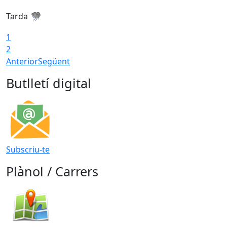
Tarda
T
1
2
Anterior
Següent
Butlletí digital
Subscriu-te
Plànol / Carrers