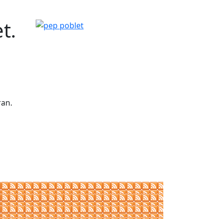
t.
pep poblet
ran.