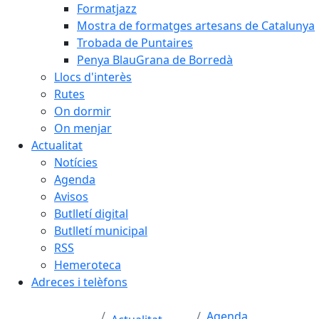
Formatjazz
Mostra de formatges artesans de Catalunya
Trobada de Puntaires
Penya BlauGrana de Borredà
Llocs d'interès
Rutes
On dormir
On menjar
Actualitat
Notícies
Agenda
Avisos
Butlletí digital
Butlletí municipal
RSS
Hemeroteca
Adreces i telèfons
Agenda