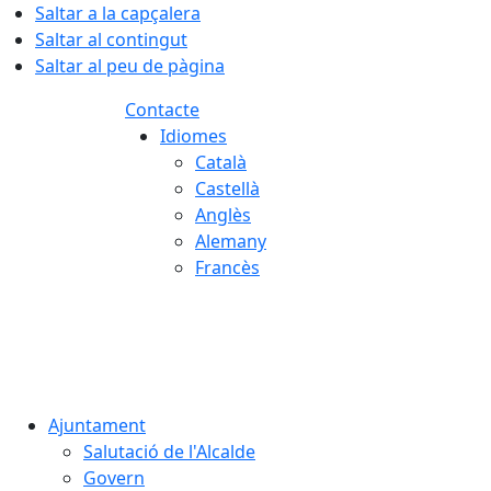
Saltar a la capçalera
Saltar al contingut
Saltar al peu de pàgina
Contacte
Idiomes
Català
Castellà
Anglès
Alemany
Francès
07.08.2026 | 02:53
Ajuntament
Salutació de l'Alcalde
Govern