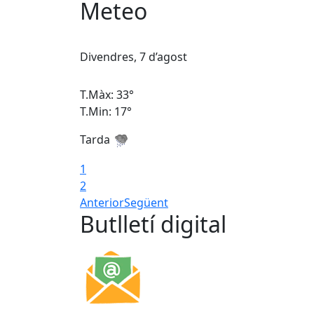
Meteo
Divendres, 7 d’agost
T.Màx: 33°
T.Min: 17°
Tarda
1
2
Anterior
Següent
Butlletí digital