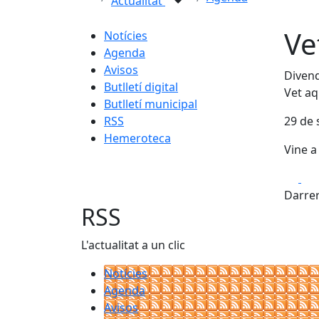
Actualitat
Ve
Notícies
Agenda
Avisos
Divend
Butlletí digital
Vet aq
Butlletí municipal
RSS
29 de 
Hemeroteca
Vine a
Fa
Darrer
RSS
L'actualitat a un clic
Notícies
Agenda
Avisos