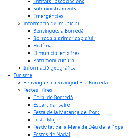
Entitats i associacions
Subministraments
Emergències
Informació del municipi
Benvinguts a Borredà
Borredà a primer cop d'ull
Història
El municipi en xifres
Patrimoni cultural
Informació geogràfica
Turisme
Benvinguts i benvingudes a Borredà
Festes i fires
Coral de Borredà
Esbart dansaire
Festa de la Matança del Porc
Festa Major
Festivitat de la Mare de Déu de la Popa
Festes de Nadal