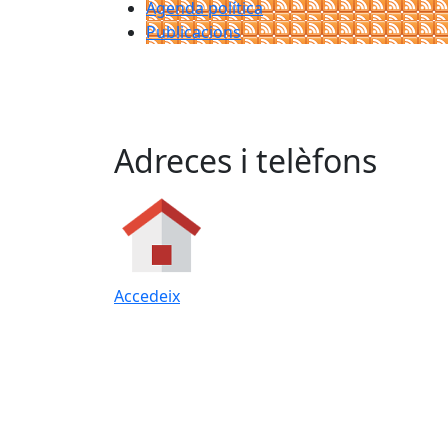
Agenda política
Publicacions
Adreces i telèfons
Accedeix