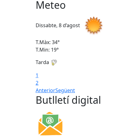
Meteo
Dissabte, 8 d’agost
T.Màx: 34°
T.Min: 19°
Tarda
1
2
Anterior
Següent
Butlletí digital