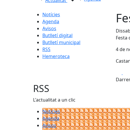
Actualitat
Fe
Notícies
Agenda
Avisos
Dissab
Butlletí digital
Festa 
Butlletí municipal
RSS
4 de 
Hemeroteca
Castan
Fa
Darrer
RSS
L'actualitat a un clic
Notícies
Agenda
Avisos