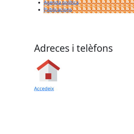
Agenda política
Publicacions
Adreces i telèfons
Accedeix