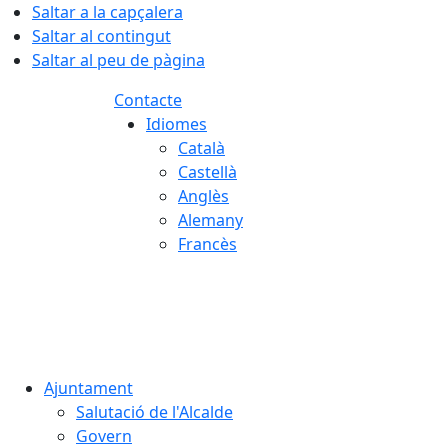
Saltar a la capçalera
Saltar al contingut
Saltar al peu de pàgina
Contacte
Idiomes
Català
Castellà
Anglès
Alemany
Francès
07.08.2026 | 16:07
Ajuntament
Salutació de l'Alcalde
Govern