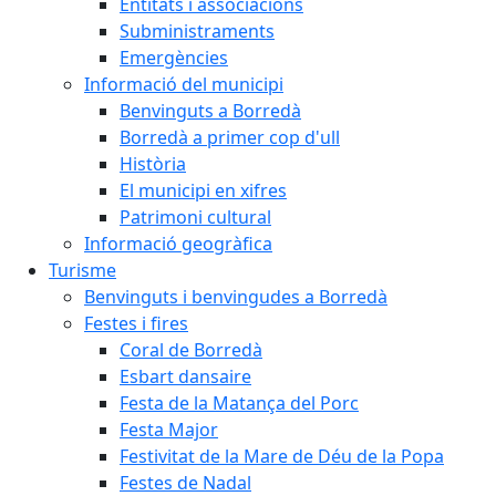
Entitats i associacions
Subministraments
Emergències
Informació del municipi
Benvinguts a Borredà
Borredà a primer cop d'ull
Història
El municipi en xifres
Patrimoni cultural
Informació geogràfica
Turisme
Benvinguts i benvingudes a Borredà
Festes i fires
Coral de Borredà
Esbart dansaire
Festa de la Matança del Porc
Festa Major
Festivitat de la Mare de Déu de la Popa
Festes de Nadal