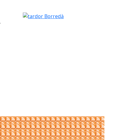
.
tardor Borredà