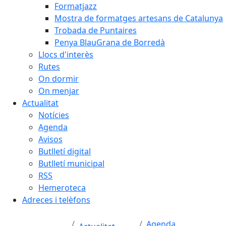
Formatjazz
Mostra de formatges artesans de Catalunya
Trobada de Puntaires
Penya BlauGrana de Borredà
Llocs d'interès
Rutes
On dormir
On menjar
Actualitat
Notícies
Agenda
Avisos
Butlletí digital
Butlletí municipal
RSS
Hemeroteca
Adreces i telèfons
Agenda