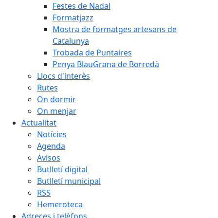
Festes de Nadal
Formatjazz
Mostra de formatges artesans de
Catalunya
Trobada de Puntaires
Penya BlauGrana de Borredà
Llocs d'interès
Rutes
On dormir
On menjar
Actualitat
Notícies
Agenda
Avisos
Butlletí digital
Butlletí municipal
RSS
Hemeroteca
Adreces i telèfons