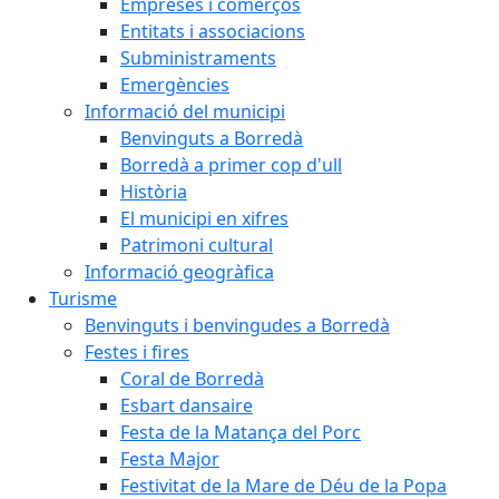
Empreses i comerços
Entitats i associacions
Subministraments
Emergències
Informació del municipi
Benvinguts a Borredà
Borredà a primer cop d'ull
Història
El municipi en xifres
Patrimoni cultural
Informació geogràfica
Turisme
Benvinguts i benvingudes a Borredà
Festes i fires
Coral de Borredà
Esbart dansaire
Festa de la Matança del Porc
Festa Major
Festivitat de la Mare de Déu de la Popa