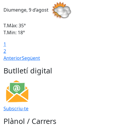
Diumenge, 9 d’agost
D
T.Màx: 35°
T
T.Min: 18°
T
1
T
2
Anterior
Següent
Butlletí digital
Subscriu-te
Plànol / Carrers