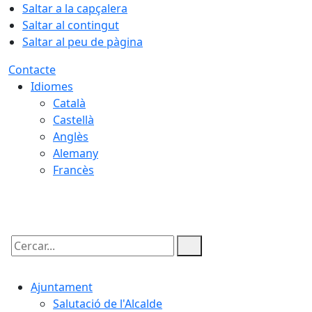
Saltar a la capçalera
Saltar al contingut
Saltar al peu de pàgina
Contacte
Idiomes
Català
Castellà
Anglès
Alemany
Francès
09.08.2026 | 08:19
Cercar:
Ajuntament
Salutació de l'Alcalde