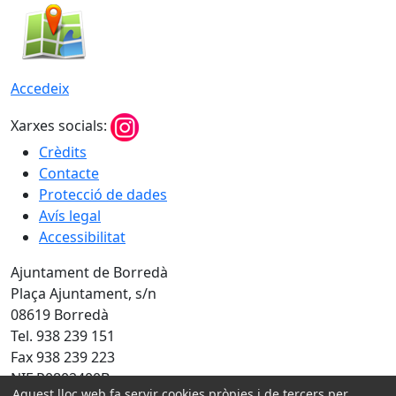
Accedeix
Xarxes socials:
Crèdits
Contacte
Protecció de dades
Avís legal
Accessibilitat
Ajuntament de Borredà
Plaça Ajuntament, s/n
08619 Borredà
Tel. 938 239 151
Fax 938 239 223
NIF P0802400B
Aquest lloc web fa servir cookies pròpies i de tercers per