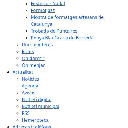
Festes de Nadal
Formatjazz
Mostra de formatges artesans de
Catalunya
Trobada de Puntaires
Penya BlauGrana de Borredà
Llocs d'interès
Rutes
On dormir
On menjar
Actualitat
Notícies
Agenda
Avisos
Butlletí digital
Butlletí municipal
RSS
Hemeroteca
Adreces i telèfons