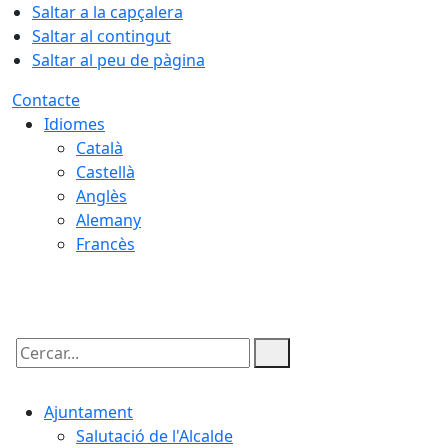
Saltar a la capçalera
Saltar al contingut
Saltar al peu de pàgina
Contacte
Idiomes
Català
Castellà
Anglès
Alemany
Francès
08.08.2026 | 14:43
Cercar:
Ajuntament
Salutació de l'Alcalde