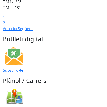
T.Màx: 35°
T
T.Min: 18°
T
1
T
2
Anterior
Següent
Butlletí digital
Subscriu-te
Plànol / Carrers