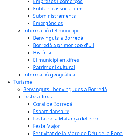
Empreses i comerços
Entitats i associacions
Subministraments
Emergències
Informació del municipi
Benvinguts a Borredà
Borredà a primer cop d'ull
Història
El municipi en xifres
Patrimoni cultural
Informació geogràfica
Turisme
Benvinguts i benvingudes a Borredà
Festes i fires
Coral de Borredà
Esbart dansaire
Festa de la Matança del Porc
Festa Major
Festivitat de la Mare de Déu de la Popa