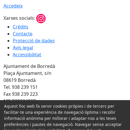
Accedeix
Xarxes socials:
Crèdits
Contacte
Protecció de dades
Avís legal
Accessibilitat
Ajuntament de Borredà
Plaça Ajuntament, s/n
08619 Borredà
Tel. 938 239 151
Fax 938 239 223
NIF P0802400B
Aquest lloc web fa servir cookies pròpies i de tercers per
Amb la col·laboració de:
facilitar-te una experiència de navegació òptima i recollir
informació anònima per millorar i adaptar-nos a les teves
preferències i pautes de navegació. Navegar sense acceptar