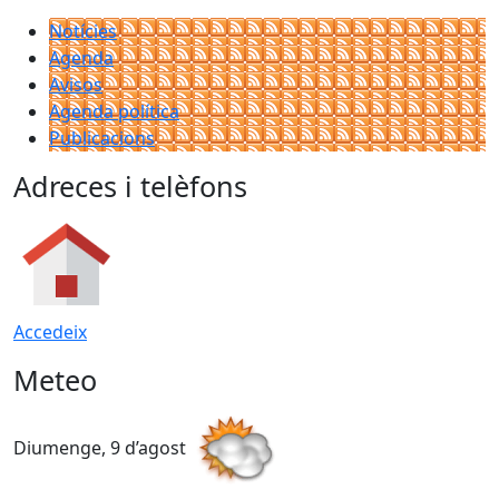
Notícies
Agenda
Avisos
Agenda política
Publicacions
Adreces i telèfons
Accedeix
Meteo
Diumenge, 9 d’agost
D