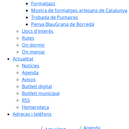
Formatjazz
Mostra de formatges artesans de Catalunya
Trobada de Puntaires
Penya BlauGrana de Borredà
Llocs d'interès
Rutes
On dormir
On menjar
Actualitat
Notícies
Agenda
Avisos
Butlletí digital
Butlletí municipal
RSS
Hemeroteca
Adreces i telèfons
Agenda