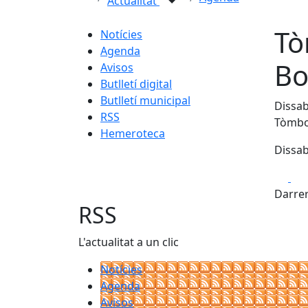
Actualitat
Tò
Notícies
Agenda
Bo
Avisos
Butlletí digital
Butlletí municipal
Dissab
RSS
Tòmbo
Hemeroteca
Dissab
Fa
Darrer
RSS
L'actualitat a un clic
Notícies
Agenda
Avisos