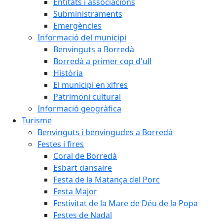
Entitats i associacions
Subministraments
Emergències
Informació del municipi
Benvinguts a Borredà
Borredà a primer cop d'ull
Història
El municipi en xifres
Patrimoni cultural
Informació geogràfica
Turisme
Benvinguts i benvingudes a Borredà
Festes i fires
Coral de Borredà
Esbart dansaire
Festa de la Matança del Porc
Festa Major
Festivitat de la Mare de Déu de la Popa
Festes de Nadal