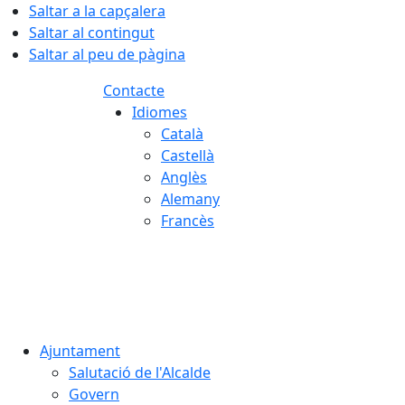
Saltar a la capçalera
Saltar al contingut
Saltar al peu de pàgina
Contacte
Idiomes
Català
Castellà
Anglès
Alemany
Francès
07.08.2026 | 06:25
Ajuntament
Salutació de l'Alcalde
Govern