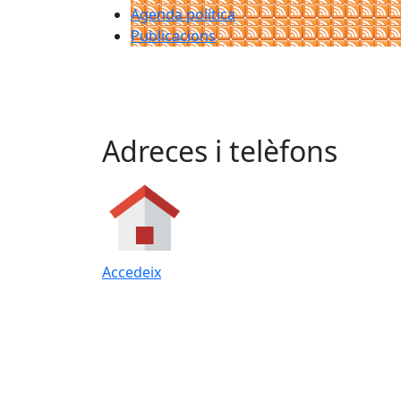
Agenda política
Publicacions
Adreces i telèfons
Accedeix