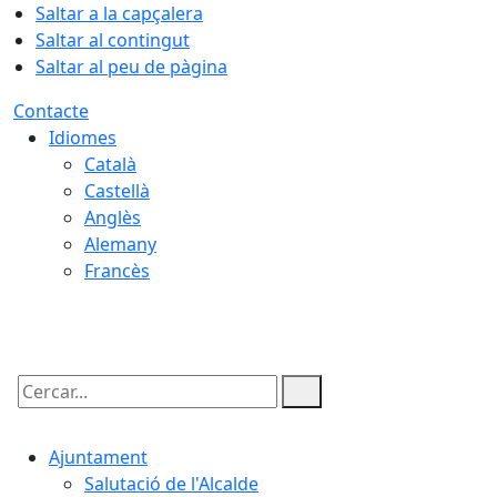
Saltar a la capçalera
Saltar al contingut
Saltar al peu de pàgina
Contacte
Idiomes
Català
Castellà
Anglès
Alemany
Francès
10.08.2026 | 01:58
Cercar:
Ajuntament
Salutació de l'Alcalde