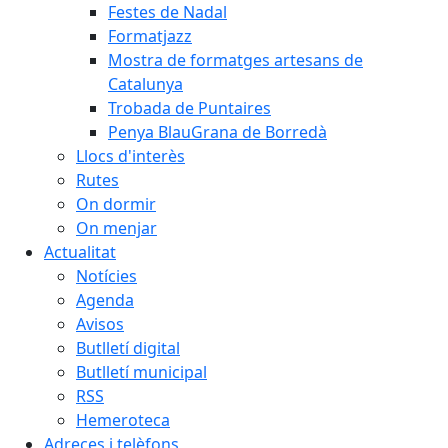
Festes de Nadal
Formatjazz
Mostra de formatges artesans de
Catalunya
Trobada de Puntaires
Penya BlauGrana de Borredà
Llocs d'interès
Rutes
On dormir
On menjar
Actualitat
Notícies
Agenda
Avisos
Butlletí digital
Butlletí municipal
RSS
Hemeroteca
Adreces i telèfons