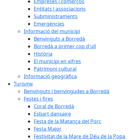
Empreses i comerços
Entitats i associacions
Subministraments
Emergències
Informació del municipi
Benvinguts a Borredà
Borredà a primer cop d'ull
Història
El municipi en xifres
Patrimoni cultural
Informació geogràfica
Turisme
Benvinguts i benvingudes a Borredà
Festes i fires
Coral de Borredà
Esbart dansaire
Festa de la Matança del Porc
Festa Major
Festivitat de la Mare de Déu de la Popa