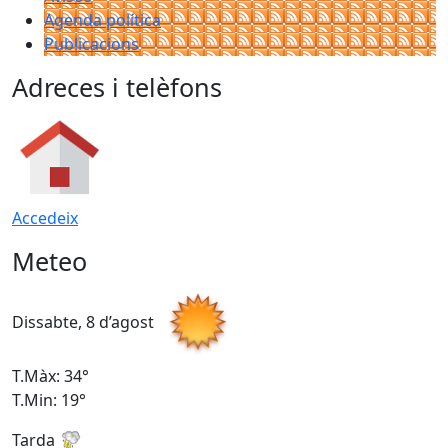
Agenda política
Publicacions
Adreces i telèfons
Accedeix
Meteo
Dissabte, 8 d’agost
D
T.Màx: 34°
T
T.Min: 19°
T
Tarda
T