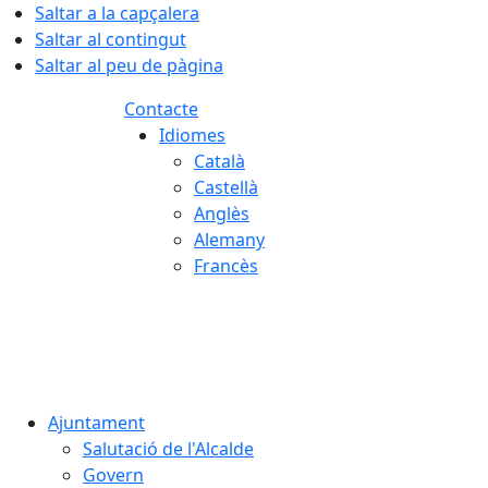
Saltar a la capçalera
Saltar al contingut
Saltar al peu de pàgina
Contacte
Idiomes
Català
Castellà
Anglès
Alemany
Francès
06.08.2026 | 12:10
Ajuntament
Salutació de l'Alcalde
Govern