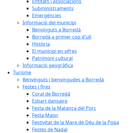
Entitats i associacions
Subministraments
Emergències
Informació del municipi
Benvinguts a Borredà
Borredà a primer cop d'ull
Història
El municipi en xifres
Patrimoni cultural
Informació geogràfica
Turisme
Benvinguts i benvingudes a Borredà
Festes i fires
Coral de Borredà
Esbart dansaire
Festa de la Matança del Porc
Festa Major
Festivitat de la Mare de Déu de la Popa
Festes de Nadal