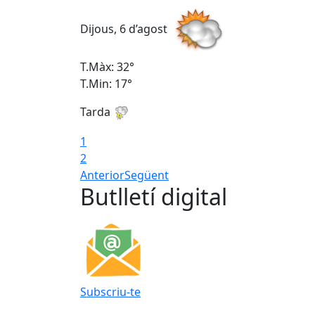
Dijous, 6 d’agost
T.Màx: 32°
T.Min: 17°
Tarda
1
2
Anterior
Següent
Butlletí digital
Subscriu-te