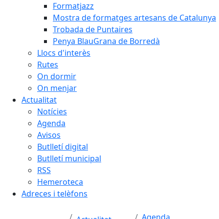
Formatjazz
Mostra de formatges artesans de Catalunya
Trobada de Puntaires
Penya BlauGrana de Borredà
Llocs d'interès
Rutes
On dormir
On menjar
Actualitat
Notícies
Agenda
Avisos
Butlletí digital
Butlletí municipal
RSS
Hemeroteca
Adreces i telèfons
Agenda