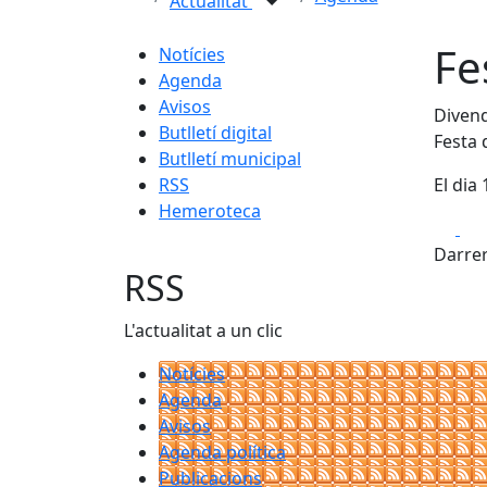
Actualitat
Fe
Notícies
Agenda
Avisos
Divend
Butlletí digital
Festa 
Butlletí municipal
RSS
El dia
Hemeroteca
Fa
Darrer
RSS
L'actualitat a un clic
Notícies
Agenda
Avisos
Agenda política
Publicacions