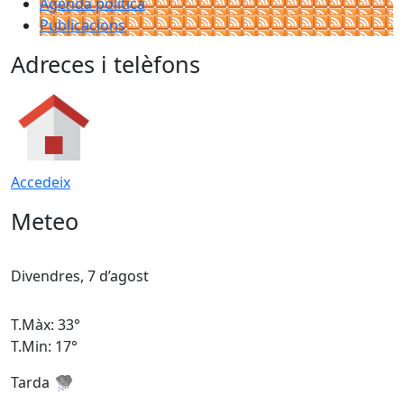
Agenda política
Publicacions
Adreces i telèfons
Accedeix
Meteo
Divendres, 7 d’agost
D
T.Màx: 33°
T
T.Min: 17°
T
Tarda
T