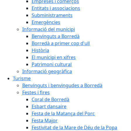
Empreses i comerços
Entitats i associacions
Subministraments
Emergències
Informació del municipi
Benvinguts a Borredà
Borredà a primer cop d'ull
Història
El municipi en xifres
Patrimoni cultural
Informació geogràfica
Turisme
Benvinguts i benvingudes a Borredà
Festes i fires
Coral de Borredà
Esbart dansaire
Festa de la Matança del Porc
Festa Major
Festivitat de la Mare de Déu de la Popa