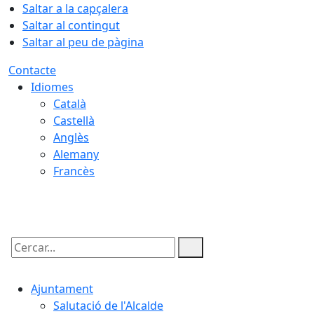
Saltar a la capçalera
Saltar al contingut
Saltar al peu de pàgina
Contacte
Idiomes
Català
Castellà
Anglès
Alemany
Francès
07.08.2026 | 05:11
Cercar:
Ajuntament
Salutació de l'Alcalde