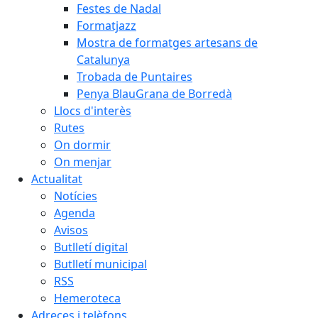
Festes de Nadal
Formatjazz
Mostra de formatges artesans de
Catalunya
Trobada de Puntaires
Penya BlauGrana de Borredà
Llocs d'interès
Rutes
On dormir
On menjar
Actualitat
Notícies
Agenda
Avisos
Butlletí digital
Butlletí municipal
RSS
Hemeroteca
Adreces i telèfons