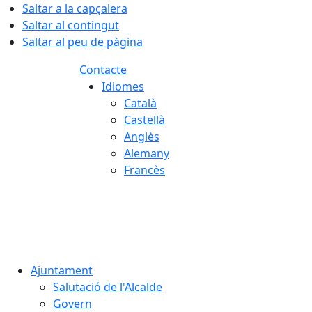
Saltar a la capçalera
Saltar al contingut
Saltar al peu de pàgina
Contacte
Idiomes
Català
Castellà
Anglès
Alemany
Francès
06.08.2026 | 12:28
Ajuntament
Salutació de l'Alcalde
Govern