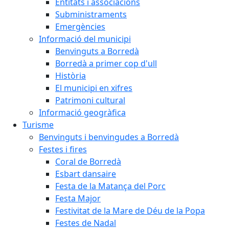
Entitats i associacions
Subministraments
Emergències
Informació del municipi
Benvinguts a Borredà
Borredà a primer cop d'ull
Història
El municipi en xifres
Patrimoni cultural
Informació geogràfica
Turisme
Benvinguts i benvingudes a Borredà
Festes i fires
Coral de Borredà
Esbart dansaire
Festa de la Matança del Porc
Festa Major
Festivitat de la Mare de Déu de la Popa
Festes de Nadal