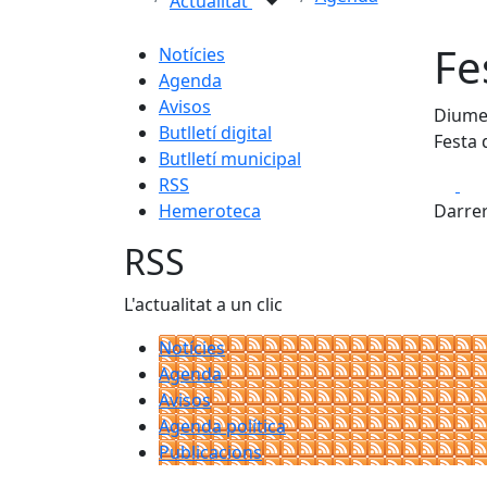
Actualitat
Fe
Notícies
Agenda
Avisos
Diumen
Butlletí digital
Festa 
Butlletí municipal
Fa
RSS
Hemeroteca
Darrer
RSS
L'actualitat a un clic
Notícies
Agenda
Avisos
Agenda política
Publicacions