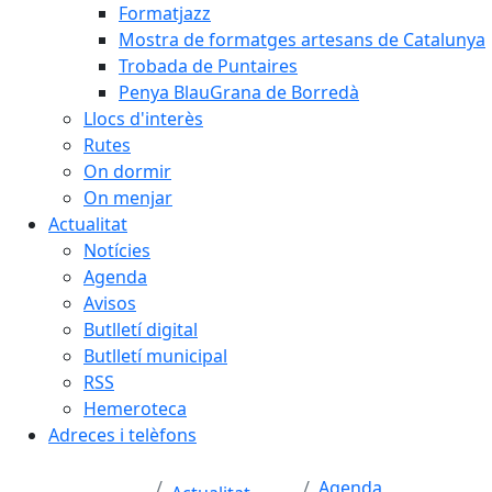
Formatjazz
Mostra de formatges artesans de Catalunya
Trobada de Puntaires
Penya BlauGrana de Borredà
Llocs d'interès
Rutes
On dormir
On menjar
Actualitat
Notícies
Agenda
Avisos
Butlletí digital
Butlletí municipal
RSS
Hemeroteca
Adreces i telèfons
Agenda