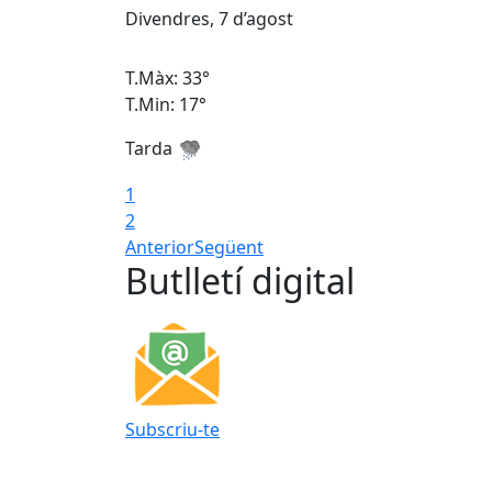
Divendres, 7 d’agost
T.Màx: 33°
T.Min: 17°
Tarda
1
2
Anterior
Següent
Butlletí digital
Subscriu-te