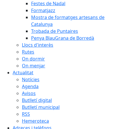
Festes de Nadal
Formatjazz
Mostra de formatges artesans de
Catalunya
Trobada de Puntaires
Penya BlauGrana de Borredà
Llocs d'interès
Rutes
On dormir
On menjar
Actualitat
Notícies
Agenda
Avisos
Butlletí digital
Butlletí municipal
RSS
Hemeroteca
Adreces i telèfons