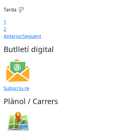
Tarda
T
1
2
Anterior
Següent
Butlletí digital
Subscriu-te
Plànol / Carrers