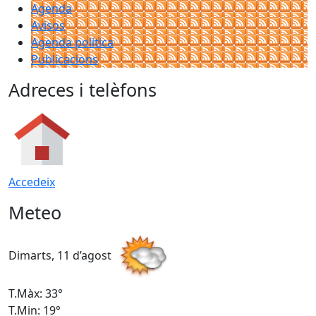
Agenda
Avisos
Agenda política
Publicacions
Adreces i telèfons
Accedeix
Meteo
Dimarts, 11 d’agost
D
T.Màx: 33°
T
T.Min: 19°
T