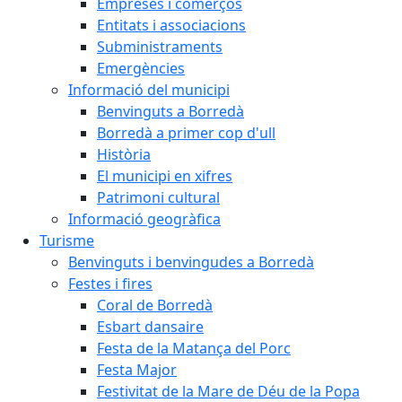
Empreses i comerços
Entitats i associacions
Subministraments
Emergències
Informació del municipi
Benvinguts a Borredà
Borredà a primer cop d'ull
Història
El municipi en xifres
Patrimoni cultural
Informació geogràfica
Turisme
Benvinguts i benvingudes a Borredà
Festes i fires
Coral de Borredà
Esbart dansaire
Festa de la Matança del Porc
Festa Major
Festivitat de la Mare de Déu de la Popa