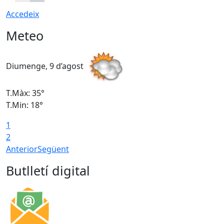
Accedeix
Meteo
Diumenge, 9 d’agost
D
T.Màx: 35°
T
T.Min: 18°
T
1
T
2
Anterior
Següent
Butlletí digital