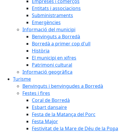
Empreses i comerços
Entitats i associacions
Subministraments
Emergències
Informació del municipi
Benvinguts a Borredà
Borredà a primer cop d'ull
Història
El municipi en xifres
Patrimoni cultural
Informació geogràfica
Turisme
Benvinguts i benvingudes a Borredà
Festes i fires
Coral de Borredà
Esbart dansaire
Festa de la Matança del Porc
Festa Major
Festivitat de la Mare de Déu de la Popa