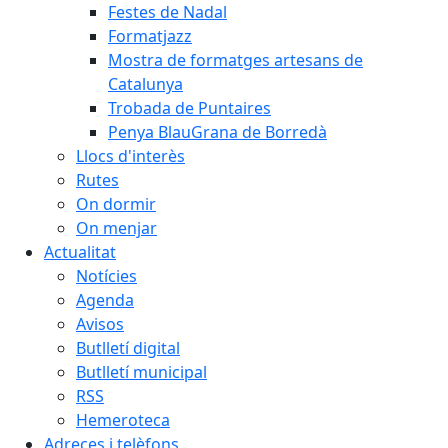
Festes de Nadal
Formatjazz
Mostra de formatges artesans de
Catalunya
Trobada de Puntaires
Penya BlauGrana de Borredà
Llocs d'interès
Rutes
On dormir
On menjar
Actualitat
Notícies
Agenda
Avisos
Butlletí digital
Butlletí municipal
RSS
Hemeroteca
Adreces i telèfons