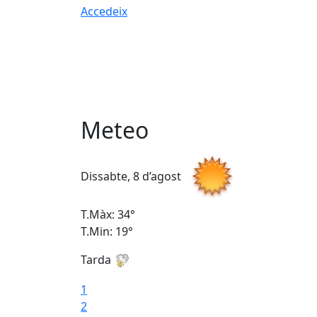
Accedeix
Meteo
Dissabte, 8 d’agost
T.Màx: 34°
T.Min: 19°
Tarda
1
2