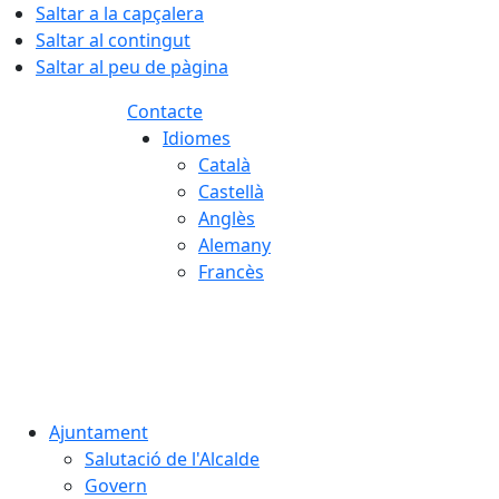
Saltar a la capçalera
Saltar al contingut
Saltar al peu de pàgina
Contacte
Idiomes
Català
Castellà
Anglès
Alemany
Francès
08.08.2026 | 12:12
Ajuntament
Salutació de l'Alcalde
Govern