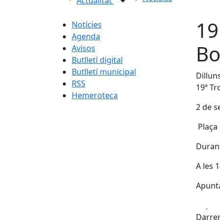
Actualitat
19
Notícies
Agenda
Bo
Avisos
Butlletí digital
Butlletí municipal
Dillun
RSS
19ª Tr
Hemeroteca
2 de s
Plaça 
Durant
A les 
Apunta
Fa
Darrer