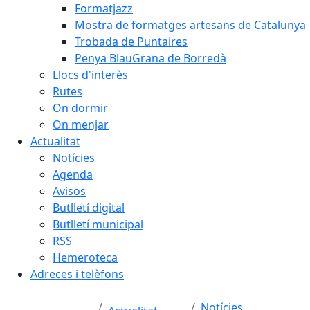
Formatjazz
Mostra de formatges artesans de Catalunya
Trobada de Puntaires
Penya BlauGrana de Borredà
Llocs d'interès
Rutes
On dormir
On menjar
Actualitat
Notícies
Agenda
Avisos
Butlletí digital
Butlletí municipal
RSS
Hemeroteca
Adreces i telèfons
Notícies