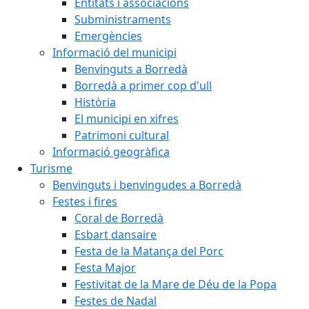
Entitats i associacions
Subministraments
Emergències
Informació del municipi
Benvinguts a Borredà
Borredà a primer cop d'ull
Història
El municipi en xifres
Patrimoni cultural
Informació geogràfica
Turisme
Benvinguts i benvingudes a Borredà
Festes i fires
Coral de Borredà
Esbart dansaire
Festa de la Matança del Porc
Festa Major
Festivitat de la Mare de Déu de la Popa
Festes de Nadal