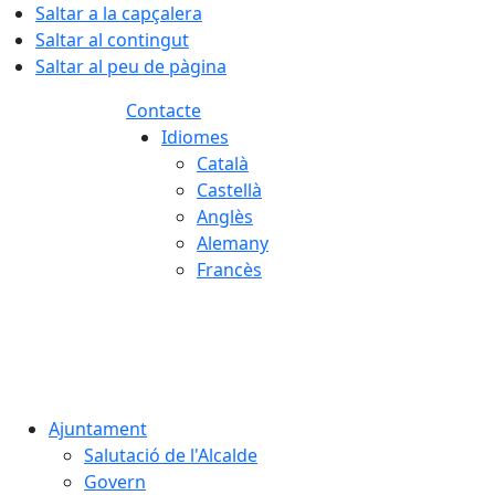
Saltar a la capçalera
Saltar al contingut
Saltar al peu de pàgina
Contacte
Idiomes
Català
Castellà
Anglès
Alemany
Francès
06.08.2026 | 02:49
Ajuntament
Salutació de l'Alcalde
Govern