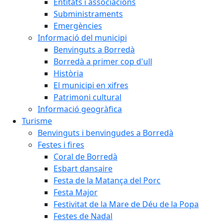
Entitats i associacions
Subministraments
Emergències
Informació del municipi
Benvinguts a Borredà
Borredà a primer cop d'ull
Història
El municipi en xifres
Patrimoni cultural
Informació geogràfica
Turisme
Benvinguts i benvingudes a Borredà
Festes i fires
Coral de Borredà
Esbart dansaire
Festa de la Matança del Porc
Festa Major
Festivitat de la Mare de Déu de la Popa
Festes de Nadal