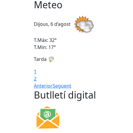
Meteo
Dijous, 6 d’agost
T.Màx: 32°
T.Min: 17°
Tarda
1
2
Anterior
Següent
Butlletí digital