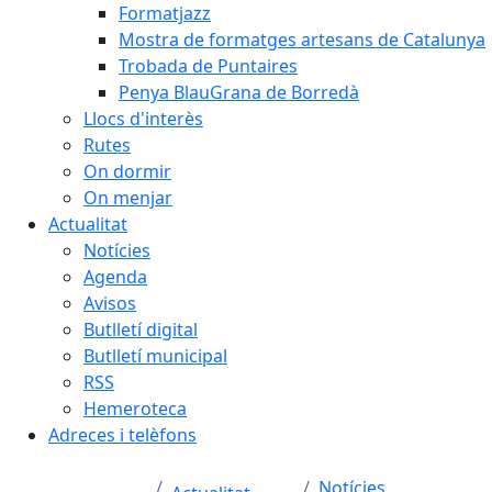
Formatjazz
Mostra de formatges artesans de Catalunya
Trobada de Puntaires
Penya BlauGrana de Borredà
Llocs d'interès
Rutes
On dormir
On menjar
Actualitat
Notícies
Agenda
Avisos
Butlletí digital
Butlletí municipal
RSS
Hemeroteca
Adreces i telèfons
Notícies