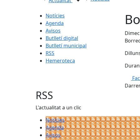
Actualitat
Bo
Notícies
Agenda
Avisos
Dimecr
Butlletí digital
Borre
Butlletí municipal
RSS
Dillun
Hemeroteca
Durant
Fa
Darrer
RSS
L'actualitat a un clic
Notícies
Agenda
Avisos