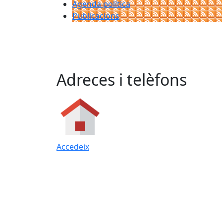
Agenda política
Publicacions
Adreces i telèfons
Accedeix