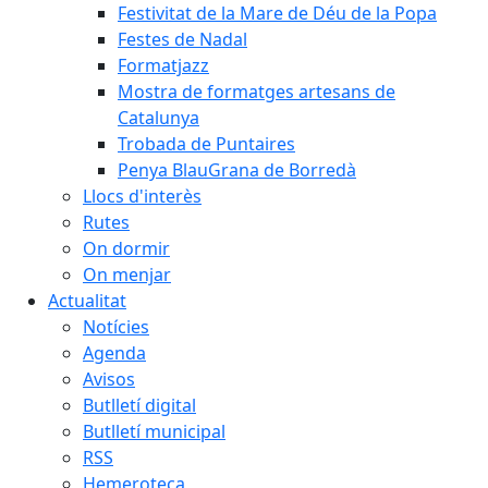
Festivitat de la Mare de Déu de la Popa
Festes de Nadal
Formatjazz
Mostra de formatges artesans de
Catalunya
Trobada de Puntaires
Penya BlauGrana de Borredà
Llocs d'interès
Rutes
On dormir
On menjar
Actualitat
Notícies
Agenda
Avisos
Butlletí digital
Butlletí municipal
RSS
Hemeroteca