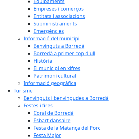
Equipaments
Empreses i comerços
Entitats i associacions
Subministraments
Emergències
Informació del municipi
Benvinguts a Borredà
Borredà a primer cop d'ull
Història
El municipi en xifres
Patrimoni cultural
Informació geogràfica
Turisme
Benvinguts i benvingudes a Borredà
Festes i fires
Coral de Borredà
Esbart dansaire
Festa de la Matança del Porc
Festa Major