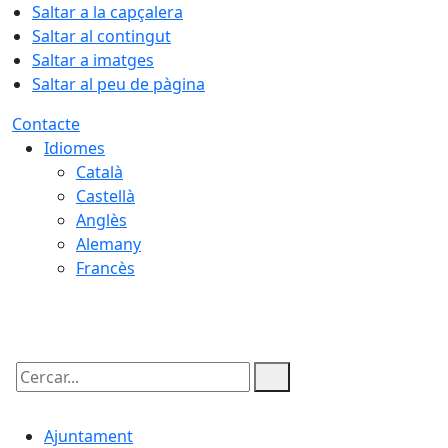
Saltar a la capçalera
Saltar al contingut
Saltar a imatges
Saltar al peu de pàgina
Contacte
Idiomes
Català
Castellà
Anglès
Alemany
Francès
08.08.2026 | 12:38
Cercar:
Ajuntament