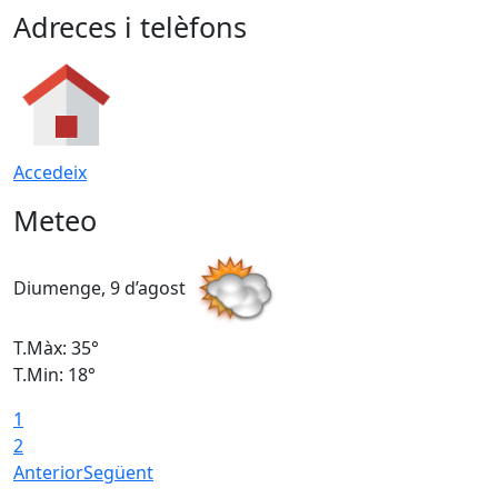
Adreces i telèfons
Accedeix
Meteo
Diumenge, 9 d’agost
D
T.Màx: 35°
T
T.Min: 18°
T
1
T
2
Anterior
Següent