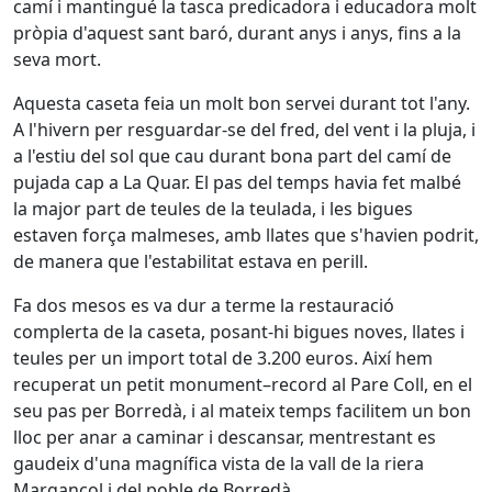
camí i mantingué la tasca predicadora i educadora molt
pròpia d'aquest sant baró, durant anys i anys, fins a la
seva mort.
Aquesta caseta feia un molt bon servei durant tot l'any.
A l'hivern per resguardar-se del fred, del vent i la pluja, i
a l'estiu del sol que cau durant bona part del camí de
pujada cap a La Quar. El pas del temps havia fet malbé
la major part de teules de la teulada, i les bigues
estaven força malmeses, amb llates que s'havien podrit,
de manera que l'estabilitat estava en perill.
Fa dos mesos es va dur a terme la restauració
complerta de la caseta, posant-hi bigues noves, llates i
teules per un import total de 3.200 euros. Així hem
recuperat un petit monument–record al Pare Coll, en el
seu pas per Borredà, i al mateix temps facilitem un bon
lloc per anar a caminar i descansar, mentrestant es
gaudeix d'una magnífica vista de la vall de la riera
Margançol i del poble de Borredà.