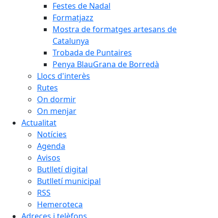
Festes de Nadal
Formatjazz
Mostra de formatges artesans de
Catalunya
Trobada de Puntaires
Penya BlauGrana de Borredà
Llocs d'interès
Rutes
On dormir
On menjar
Actualitat
Notícies
Agenda
Avisos
Butlletí digital
Butlletí municipal
RSS
Hemeroteca
Adreces i telèfons