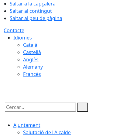
Saltar a la capçalera
Saltar al contingut
Saltar al peu de pàgina
Contacte
Idiomes
Català
Castellà
Anglès
Alemany
Francès
06.08.2026 | 20:39
Cercar:
Ajuntament
Salutació de l'Alcalde