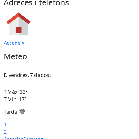
Adreces i telèfons
Accedeix
Meteo
Divendres, 7 d’agost
D
T.Màx: 33°
T
T.Min: 17°
T
Tarda
T
1
2