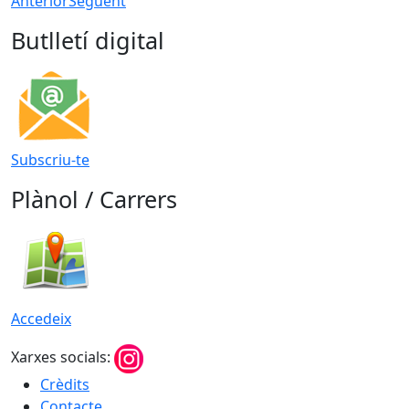
Anterior
Següent
Butlletí digital
Subscriu-te
Plànol / Carrers
Accedeix
Xarxes socials:
Crèdits
Contacte