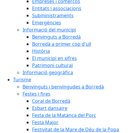
Empreses i comerços
Entitats i associacions
Subministraments
Emergències
Informació del municipi
Benvinguts a Borredà
Borredà a primer cop d'ull
Història
El municipi en xifres
Patrimoni cultural
Informació geogràfica
Turisme
Benvinguts i benvingudes a Borredà
Festes i fires
Coral de Borredà
Esbart dansaire
Festa de la Matança del Porc
Festa Major
Festivitat de la Mare de Déu de la Popa