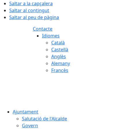
Saltar a la capçalera
Saltar al contingut
Saltar al peu de pàgina
Contacte
Idiomes
Català
Castellà
Anglès
Alemany
Francès
08.08.2026 | 15:10
Ajuntament
Salutació de l'Alcalde
Govern