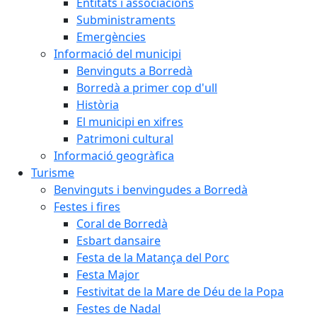
Entitats i associacions
Subministraments
Emergències
Informació del municipi
Benvinguts a Borredà
Borredà a primer cop d'ull
Història
El municipi en xifres
Patrimoni cultural
Informació geogràfica
Turisme
Benvinguts i benvingudes a Borredà
Festes i fires
Coral de Borredà
Esbart dansaire
Festa de la Matança del Porc
Festa Major
Festivitat de la Mare de Déu de la Popa
Festes de Nadal