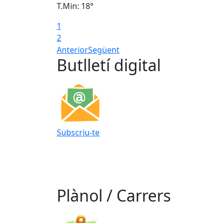
T.Min: 18°
1
2
Anterior
Següent
Butlletí digital
Subscriu-te
Plànol / Carrers