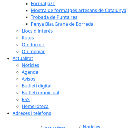
Formatjazz
Mostra de formatges artesans de Catalunya
Trobada de Puntaires
Penya BlauGrana de Borredà
Llocs d'interès
Rutes
On dormir
On menjar
Actualitat
Notícies
Agenda
Avisos
Butlletí digital
Butlletí municipal
RSS
Hemeroteca
Adreces i telèfons
Notícies