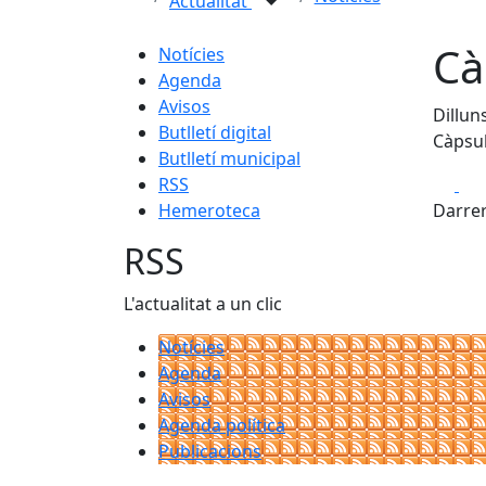
Actualitat
Cà
Notícies
Agenda
Avisos
Dillun
Butlletí digital
Càpsul
Butlletí municipal
Fa
RSS
Hemeroteca
Darrer
RSS
L'actualitat a un clic
Notícies
Agenda
Avisos
Agenda política
Publicacions