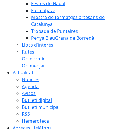
Festes de Nadal
Formatjazz
Mostra de formatges artesans de
Catalunya
Trobada de Puntaires
Penya BlauGrana de Borredà
Llocs d'interès
Rutes
On dormir
On menjar
Actualitat
Notícies
Agenda
Avisos
Butlletí digital
Butlletí municipal
RSS
Hemeroteca
Adreces i telèfons