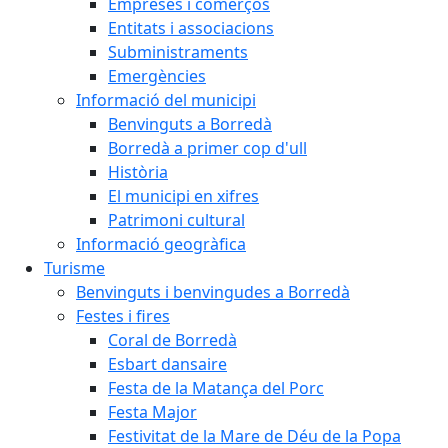
Empreses i comerços
Entitats i associacions
Subministraments
Emergències
Informació del municipi
Benvinguts a Borredà
Borredà a primer cop d'ull
Història
El municipi en xifres
Patrimoni cultural
Informació geogràfica
Turisme
Benvinguts i benvingudes a Borredà
Festes i fires
Coral de Borredà
Esbart dansaire
Festa de la Matança del Porc
Festa Major
Festivitat de la Mare de Déu de la Popa