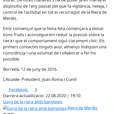
indret. De totes maneres s'ha de posar ja en marxa el
dispositiu de l'any passat pel que fa vigilància, neteja, i
control de l'activitat en tot el recorregut de la Riera de
Merlès.
Estic convençut que la feina feta començarà a donar
bons fruits i aconseguirem reduir la pressió sobre la
riera i que el comportament sigui clarament cívic. Els
primers contactes tinguts avui, almenys indiquen una
consciència i una voluntat de col·laborar a fer-ho
possible.
Borredà, 12 de juny de 2016.
L'Alcalde- President, Joan Roma i Cunill
Facebook
X
Darrera actualització: 22.08.2020 | 19:10
Gorg de la riera amb banyistes
Riera de Merlès