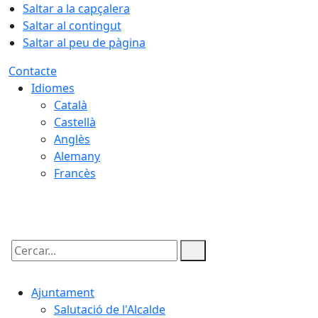
Saltar a la capçalera
Saltar al contingut
Saltar al peu de pàgina
Contacte
Idiomes
Català
Castellà
Anglès
Alemany
Francès
05.08.2026 | 22:53
Cercar:
Ajuntament
Salutació de l'Alcalde