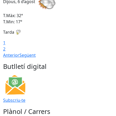
Dijous, 6 d’agost
D
T.Màx: 32°
T
T.Min: 17°
T
Tarda
T
1
2
Anterior
Següent
Butlletí digital
Subscriu-te
Plànol / Carrers