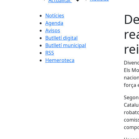
Actualitat
De
Notícies
Agenda
re
Avisos
Butlletí digital
re
Butlletí municipal
RSS
Hemeroteca
Divend
Els Mo
nacion
força 
Segons
Catalu
robato
comiss
compo