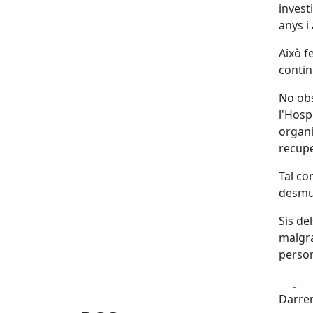
invest
anys i
Això f
contin
No obs
l'Hosp
organi
recupe
Tal co
desmun
Sis de
malgra
person
Fa
Darrer