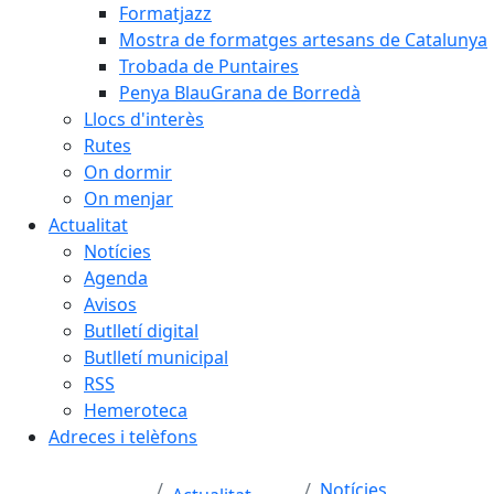
Formatjazz
Mostra de formatges artesans de Catalunya
Trobada de Puntaires
Penya BlauGrana de Borredà
Llocs d'interès
Rutes
On dormir
On menjar
Actualitat
Notícies
Agenda
Avisos
Butlletí digital
Butlletí municipal
RSS
Hemeroteca
Adreces i telèfons
Notícies