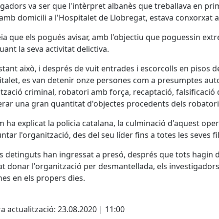
igadors va ser que l'intèrpret albanès que treballava en prim
 amb domicili a l'Hospitalet de Llobregat, estava conxorxat 
eia que els pogués avisar, amb l'objectiu que poguessin ext
uant la seva activitat delictiva.
tant això, i després de vuit entrades i escorcolls en pisos d
italet, es van detenir onze persones com a presumptes auto
tzació criminal, robatori amb força, recaptació, falsificaci
rar una gran quantitat d'objectes procedents dels robator
m ha explicat la policia catalana, la culminació d'aquest o
tar l'organització, des del seu líder fins a totes les seves fil
ls detinguts han ingressat a presó, després que tots hagin de
t donar l'organització per desmantellada, els investigado
es en els propers dies.
cebook
X
a actualització: 23.08.2020 | 11:00