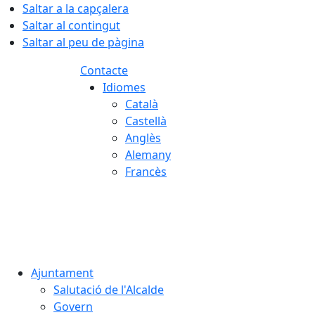
Saltar a la capçalera
Saltar al contingut
Saltar al peu de pàgina
Contacte
Idiomes
Català
Castellà
Anglès
Alemany
Francès
07.08.2026 | 23:30
Ajuntament
Salutació de l'Alcalde
Govern