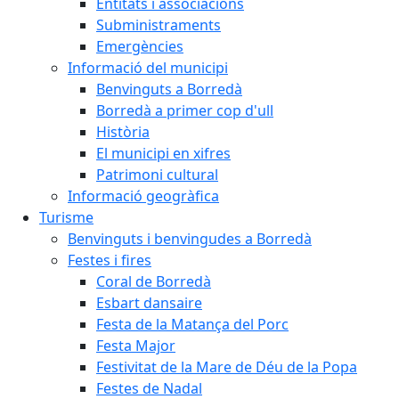
Entitats i associacions
Subministraments
Emergències
Informació del municipi
Benvinguts a Borredà
Borredà a primer cop d'ull
Història
El municipi en xifres
Patrimoni cultural
Informació geogràfica
Turisme
Benvinguts i benvingudes a Borredà
Festes i fires
Coral de Borredà
Esbart dansaire
Festa de la Matança del Porc
Festa Major
Festivitat de la Mare de Déu de la Popa
Festes de Nadal