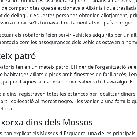
nització criminal estava liderada per ciutadans albanesos i
 de compatriotes que seleccionava a Albània i que trasllad
tat de delinquir. Aquestes persones obtenien allotjament, pr
sin a robar, se'ls tornava directament al seu país d'origen.
ectuar els robatoris feien servir vehicles adquirits per un a
ntació com les assegurances dels vehicles estaven a noms
eix patró
batoris tenien un mateix patró. El líder de l'organització sel
 habitatges aïllats o pisos amb finestres de fàcil accés, i e
, ja que d'aquesta manera podien saber si hi havia algú. En 
 a dins, registraven totes les estances per localitzar diners, j
ort i col·locació al mercat negre, i les venien a una famíl
elona.
xorxa dins dels Mossos
 han explicat els Mossos d'Esquadra, una de les principals d