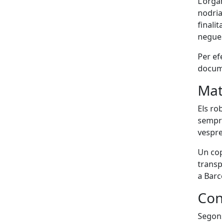
L'orga
nodria
finali
negues
Per ef
docume
Mat
Els ro
sempre
vespre
Un cop
transp
a Barc
Con
Segons