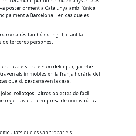
, concretament, per un noi de 28 anys que es
ava posteriorment a Catalunya amb l'única
incipalment a Barcelona i, en cas que es
ltre romanès també detingut, i tant la
 de terceres persones.
eccionava els indrets on delinquir, gairebé
ntraven als immobles en la franja horària del
cas que si, descartaven la casa.
oies, rellotges i altres objectes de fàcil
ia que regentava una empresa de numismàtica
ificultats que es van trobar els