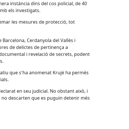
era instància dins del cos policial, de 40
amb els investigats.
remar les mesures de protecció, tot
e Barcelona, Cerdanyola del Vallès i
res de delictes de pertinença a
ó documental i revelació de secrets, podent
is.
peratiu que s'ha anomenat Krujë ha permès
ials.
clarat en seu judicial. No obstant això, i
rs no descarten que es puguin detenir més