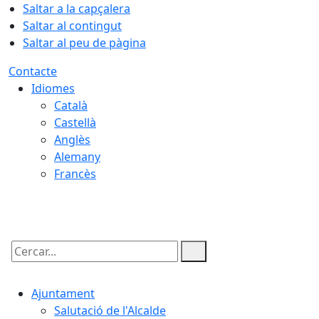
Saltar a la capçalera
Saltar al contingut
Saltar al peu de pàgina
Contacte
Idiomes
Català
Castellà
Anglès
Alemany
Francès
07.08.2026 | 23:08
Cercar:
Ajuntament
Salutació de l'Alcalde