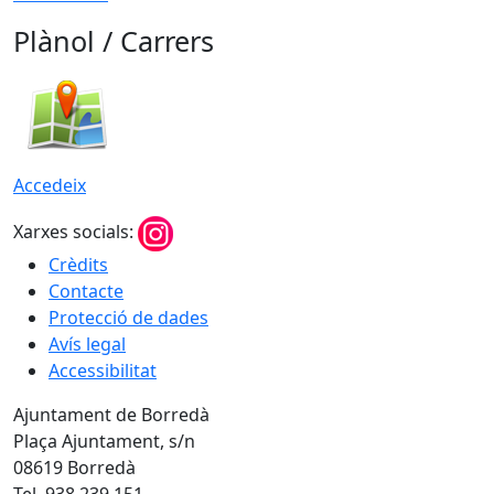
Plànol / Carrers
Accedeix
Xarxes socials:
Crèdits
Contacte
Protecció de dades
Avís legal
Accessibilitat
Ajuntament de Borredà
Plaça Ajuntament, s/n
08619 Borredà
Tel. 938 239 151