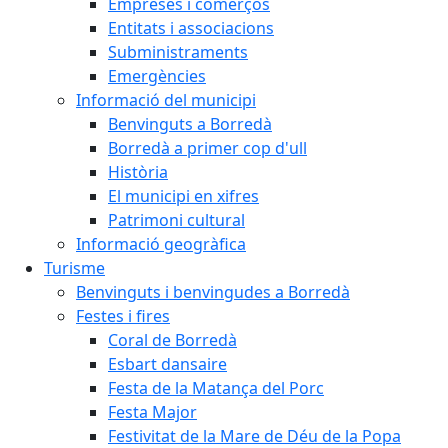
Empreses i comerços
Entitats i associacions
Subministraments
Emergències
Informació del municipi
Benvinguts a Borredà
Borredà a primer cop d'ull
Història
El municipi en xifres
Patrimoni cultural
Informació geogràfica
Turisme
Benvinguts i benvingudes a Borredà
Festes i fires
Coral de Borredà
Esbart dansaire
Festa de la Matança del Porc
Festa Major
Festivitat de la Mare de Déu de la Popa