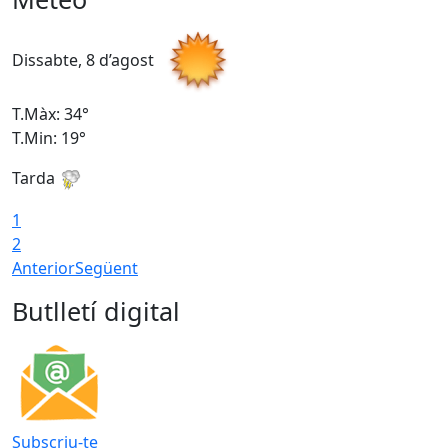
Dissabte, 8 d’agost
D
T.Màx: 34°
T
T.Min: 19°
T
Tarda
T
1
2
Anterior
Següent
Butlletí digital
Subscriu-te