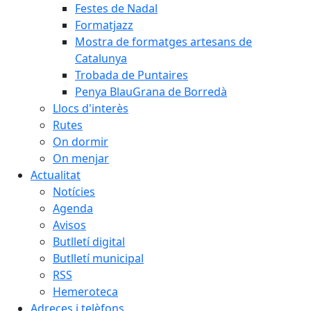
Festes de Nadal
Formatjazz
Mostra de formatges artesans de
Catalunya
Trobada de Puntaires
Penya BlauGrana de Borredà
Llocs d'interès
Rutes
On dormir
On menjar
Actualitat
Notícies
Agenda
Avisos
Butlletí digital
Butlletí municipal
RSS
Hemeroteca
Adreces i telèfons