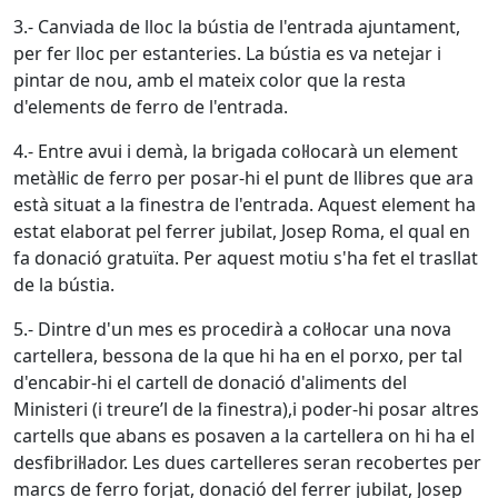
3.- Canviada de lloc la bústia de l'entrada ajuntament,
per fer lloc per estanteries. La bústia es va netejar i
pintar de nou, amb el mateix color que la resta
d'elements de ferro de l'entrada.
4.- Entre avui i demà, la brigada col·locarà un element
metàl·lic de ferro per posar-hi el punt de llibres que ara
està situat a la finestra de l'entrada. Aquest element ha
estat elaborat pel ferrer jubilat, Josep Roma, el qual en
fa donació gratuïta. Per aquest motiu s'ha fet el trasllat
de la bústia.
5.- Dintre d'un mes es procedirà a col·locar una nova
cartellera, bessona de la que hi ha en el porxo, per tal
d'encabir-hi el cartell de donació d'aliments del
Ministeri (i treure’l de la finestra),i poder-hi posar altres
cartells que abans es posaven a la cartellera on hi ha el
desfibril·lador. Les dues cartelleres seran recobertes per
marcs de ferro forjat, donació del ferrer jubilat, Josep