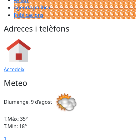
Avisos
Agenda política
Publicacions
Adreces i telèfons
Accedeix
Meteo
Diumenge, 9 d’agost
D
T.Màx: 35°
T
T.Min: 18°
T
1
T