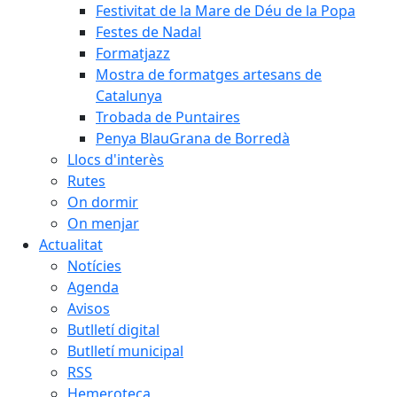
Festivitat de la Mare de Déu de la Popa
Festes de Nadal
Formatjazz
Mostra de formatges artesans de
Catalunya
Trobada de Puntaires
Penya BlauGrana de Borredà
Llocs d'interès
Rutes
On dormir
On menjar
Actualitat
Notícies
Agenda
Avisos
Butlletí digital
Butlletí municipal
RSS
Hemeroteca