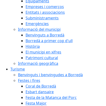
Equipaments
Empreses i comerços
Entitats i associacions
Subministraments
Emergències
Informació del municipi
Benvinguts a Borredà
Borredà a primer cop d'ull
Història
El municipi en xifres
Patrimoni cultural
Informació geogràfica
Turisme
Benvinguts i benvingudes a Borredà
Festes i fires
Coral de Borredà
Esbart dansaire
Festa de la Matança del Porc
Festa Major