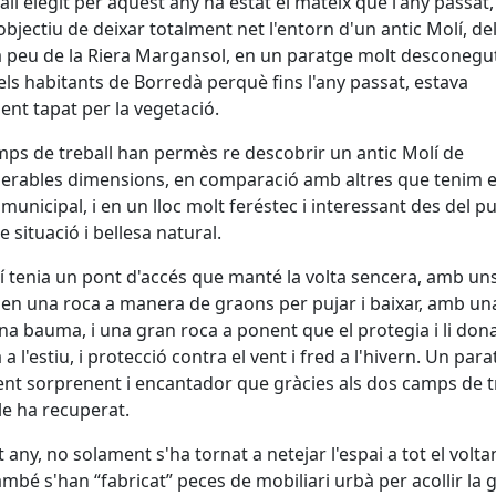
ball elegit per aquest any ha estat el mateix que l'any passat, 
objectiu de deixar totalment net l'entorn d'un antic Molí, de
 a peu de la Riera Margansol, en un paratge molt desconegu
els habitants de Borredà perquè fins l'any passat, estava
ent tapat per la vegetació.
mps de treball han permès re descobrir un antic Molí de
erables dimensions, en comparació amb altres que tenim e
municipal, i en un lloc molt feréstec i interessant des del p
e situació i bellesa natural.
í tenia un pont d'accés que manté la volta sencera, amb un
 en una roca a manera de graons per pujar i baixar, amb un
na bauma, i una gran roca a ponent que el protegia i li don
a l'estiu, i protecció contra el vent i fred a l'hivern. Un par
nt sorprenent i encantador que gràcies als dos camps de tr
le ha recuperat.
 any, no solament s'ha tornat a netejar l'espai a tot el volta
ambé s'han “fabricat” peces de mobiliari urbà per acollir la 