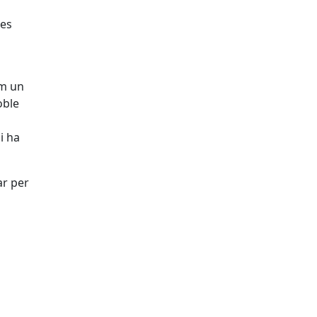
res
om un
oble
i ha
ar per