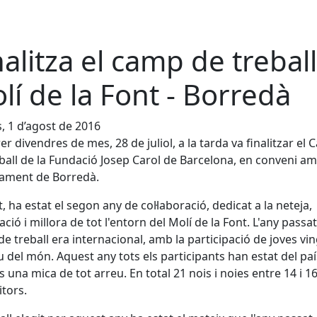
nalitza el camp de treball
lí de la Font - Borredà
s, 1 d’agost de 2016
rer divendres de mes, 28 de juliol, a la tarda va finalitzar el
ball de la Fundació Josep Carol de Barcelona, en conveni a
tament de Borredà.
, ha estat el segon any de col·laboració, dedicat a la neteja,
ció i millora de tot l'entorn del Molí de la Font. L'any passat
e treball era internacional, amb la participació de joves vi
u del món. Aquest any tots els participants han estat del paí
s una mica de tot arreu. En total 21 nois i noies entre 14 i 16
tors.