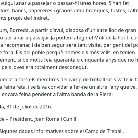
 vulgui anar a passejar o passar-hi unes hores. S’han fet
dors, bancs, papereres i graons amb branques, fustes, i alt
ts propis de l'indret.
um, Borredà, a partir d'avui, disposa d'un altre lloc de gran
iu per anar a passejar. Ja podem afegir el Molí de la Font, c
 a recomanar, i de ben segur serà tant visitat per gent del p
 fora. Els del poble perquè només els més vells, en tenien
ement, si bé molts feia quaranta o cinquanta anys que no h
 i pels joves era totalment desconegut.
comiat a tots els membres del camp de treball se’ls va felicit
 feina feta, i se’ls va convidar a fer-ne un altre l'any que ve.
encara feina pendent a l'altra banda de la Riera.
à, 31 de juliol de 2016.
lde – President, Joan Roma i Cunill
Algunes dades informatives sobre el Camp de Treball.