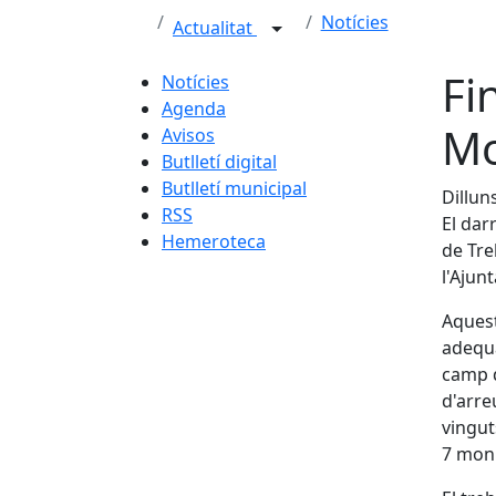
Notícies
Actualitat
Fi
Notícies
Agenda
Mo
Avisos
Butlletí digital
Butlletí municipal
Dillun
RSS
El dar
Hemeroteca
de Tre
l'Ajun
Aquest
adequa
camp d
d'arre
vingut
7 moni