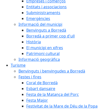
Empreses i comerços
Entitats i associacions
Subministraments
Emergències
Informació del municipi
Benvinguts a Borredà
Borredà a primer cop d'ull
Història
El municipi en xifres
Patrimoni cultural
Informació geogràfica
Turisme
Benvinguts i benvingudes a Borredà
Festes i fires
Coral de Borredà
Esbart dansaire
Festa de la Matança del Porc
Festa Major
Festivitat de la Mare de Déu de la Popa