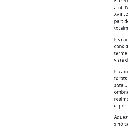
El tre
amb l'
XVIII,
part d
totalm
Els ca
consid
terme 
vista d
El cam
forats
sota u
ombra 
realme
el pob
Aquest
sinó t