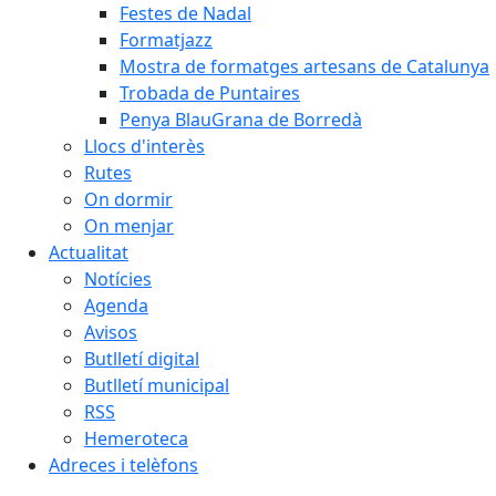
Festes de Nadal
Formatjazz
Mostra de formatges artesans de Catalunya
Trobada de Puntaires
Penya BlauGrana de Borredà
Llocs d'interès
Rutes
On dormir
On menjar
Actualitat
Notícies
Agenda
Avisos
Butlletí digital
Butlletí municipal
RSS
Hemeroteca
Adreces i telèfons