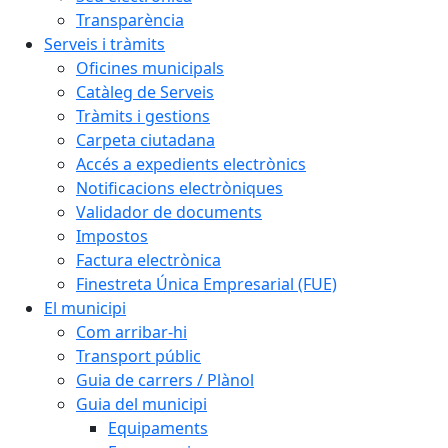
Transparència
Serveis i tràmits
Oficines municipals
Catàleg de Serveis
Tràmits i gestions
Carpeta ciutadana
Accés a expedients electrònics
Notificacions electròniques
Validador de documents
Impostos
Factura electrònica
Finestreta Única Empresarial (FUE)
El municipi
Com arribar-hi
Transport públic
Guia de carrers / Plànol
Guia del municipi
Equipaments