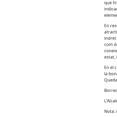
que hi
indica
elemen
En res
atract
indret
com de
coneix
estat,
En el 
la bona
Queda 
Borred
L'Alca
Nota: 