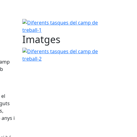
Diferents tasques del camp de treball-1
Imatges
Diferents tasques del camp de treball-2
 Camp
mb
 el
nguts
s,
 anys i