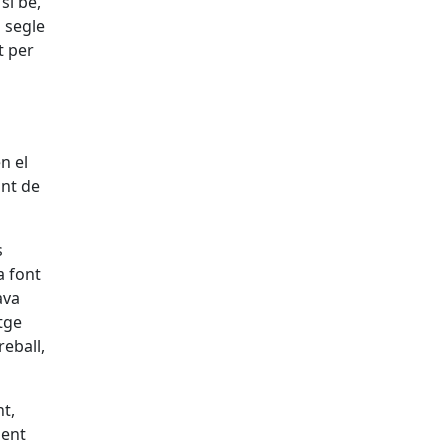
si bé,
l segle
t per
n el
unt de
s
a font
ava
atge
eball,
nt,
gent