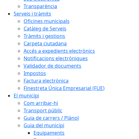
Transparència
Serveis i tràmits
Oficines municipals
Catàleg de Serveis
Tràmits i gestions
Carpeta ciutadana
Accés a expedients electrònics
Notificacions electròniques
Validador de documents
Impostos
Factura electrònica
Finestreta Única Empresarial (FUE)
El municipi
Com arribar-hi
Transport públic
Guia de carrers / Plànol
Guia del municipi
Equipaments