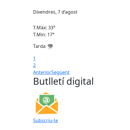
Divendres, 7 d’agost
T.Màx: 33°
T.Min: 17°
Tarda
1
2
Anterior
Següent
Butlletí digital
Subscriu-te