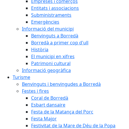
Empreses i comerços
Entitats i associacions
Subministraments
Emergències
Informació del municipi
Benvinguts a Borredà
Borredà a primer cop d'ull
Història
El municipi en xifres
Patrimoni cultural
Informació geogràfica
Turisme
Benvinguts i benvingudes a Borredà
Festes i fires
Coral de Borredà
Esbart dansaire
Festa de la Matança del Porc
Festa Major
Festivitat de la Mare de Déu de la Popa