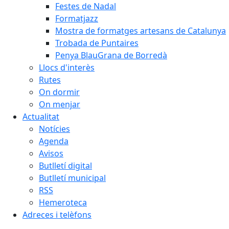
Festes de Nadal
Formatjazz
Mostra de formatges artesans de Catalunya
Trobada de Puntaires
Penya BlauGrana de Borredà
Llocs d'interès
Rutes
On dormir
On menjar
Actualitat
Notícies
Agenda
Avisos
Butlletí digital
Butlletí municipal
RSS
Hemeroteca
Adreces i telèfons