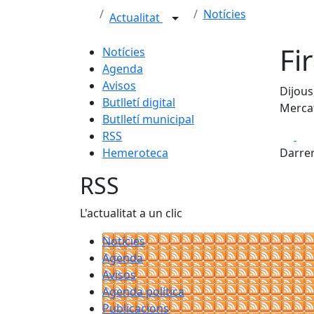
Notícies
Actualitat
Fi
Notícies
Agenda
Avisos
Dijous
Butlletí digital
Merca
Butlletí municipal
Fa
RSS
Hemeroteca
Darrer
RSS
L'actualitat a un clic
Notícies
Agenda
Avisos
Agenda política
Publicacions