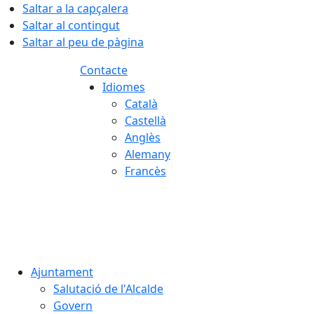
Saltar a la capçalera
Saltar al contingut
Saltar al peu de pàgina
Contacte
Idiomes
Català
Castellà
Anglès
Alemany
Francès
06.08.2026 | 17:06
Ajuntament
Salutació de l'Alcalde
Govern