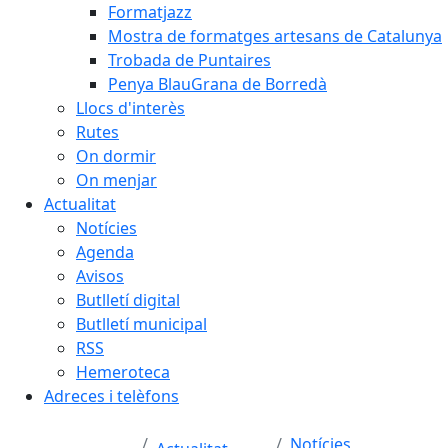
Formatjazz
Mostra de formatges artesans de Catalunya
Trobada de Puntaires
Penya BlauGrana de Borredà
Llocs d'interès
Rutes
On dormir
On menjar
Actualitat
Notícies
Agenda
Avisos
Butlletí digital
Butlletí municipal
RSS
Hemeroteca
Adreces i telèfons
Notícies