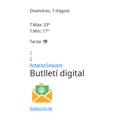
Divendres, 7 d’agost
T.Màx: 33°
T.Min: 17°
Tarda
1
2
Anterior
Següent
Butlletí digital
Subscriu-te