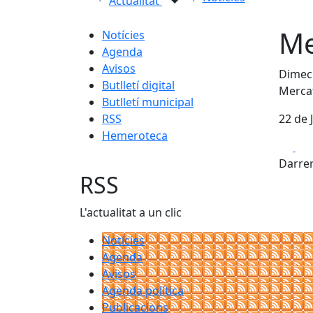
Actualitat
Me
Notícies
Agenda
Avisos
Dimecr
Butlletí digital
Mercat
Butlletí municipal
RSS
22 de 
Hemeroteca
Fa
Darrer
RSS
L'actualitat a un clic
Notícies
Agenda
Avisos
Agenda política
Publicacions