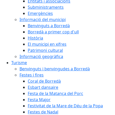
Entitats i associacions
Subministraments
Emergències
Informació del municipi
Benvinguts a Borredà
Borredà a primer cop d'ull
Història
El municipi en xifres
Patrimoni cultural
Informació geogràfica
Turisme
Benvinguts i benvingudes a Borredà
Festes i fires
Coral de Borredà
Esbart dansaire
Festa de la Matança del Porc
Festa Major
Festivitat de la Mare de Déu de la Popa
Festes de Nadal