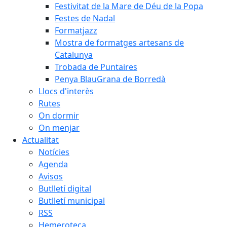
Festivitat de la Mare de Déu de la Popa
Festes de Nadal
Formatjazz
Mostra de formatges artesans de
Catalunya
Trobada de Puntaires
Penya BlauGrana de Borredà
Llocs d'interès
Rutes
On dormir
On menjar
Actualitat
Notícies
Agenda
Avisos
Butlletí digital
Butlletí municipal
RSS
Hemeroteca