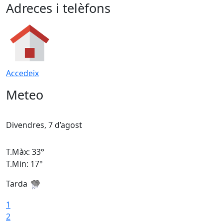
Adreces i telèfons
Accedeix
Meteo
Divendres, 7 d’agost
D
T.Màx: 33°
T
T.Min: 17°
T
Tarda
T
1
2