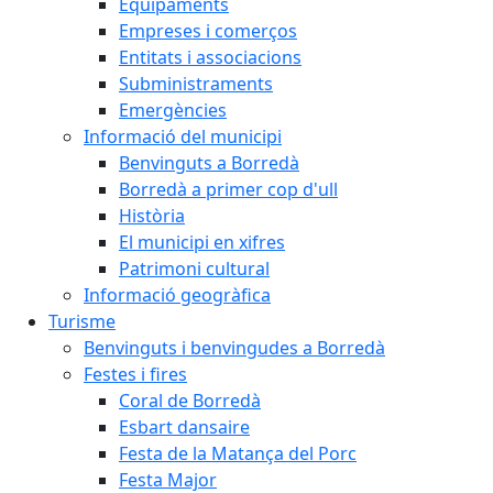
Equipaments
Empreses i comerços
Entitats i associacions
Subministraments
Emergències
Informació del municipi
Benvinguts a Borredà
Borredà a primer cop d'ull
Història
El municipi en xifres
Patrimoni cultural
Informació geogràfica
Turisme
Benvinguts i benvingudes a Borredà
Festes i fires
Coral de Borredà
Esbart dansaire
Festa de la Matança del Porc
Festa Major