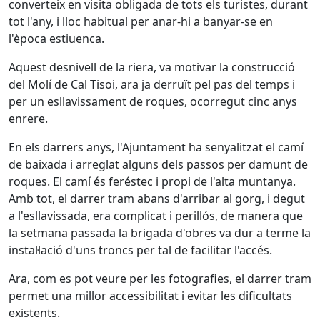
converteix en visita obligada de tots els turistes, durant
tot l'any, i lloc habitual per anar-hi a banyar-se en
l'època estiuenca.
Aquest desnivell de la riera, va motivar la construcció
del Molí de Cal Tisoi, ara ja derruït pel pas del temps i
per un esllavissament de roques, ocorregut cinc anys
enrere.
En els darrers anys, l'Ajuntament ha senyalitzat el camí
de baixada i arreglat alguns dels passos per damunt de
roques. El camí és feréstec i propi de l'alta muntanya.
Amb tot, el darrer tram abans d'arribar al gorg, i degut
a l'esllavissada, era complicat i perillós, de manera que
la setmana passada la brigada d'obres va dur a terme la
instal·lació d'uns troncs per tal de facilitar l'accés.
Ara, com es pot veure per les fotografies, el darrer tram
permet una millor accessibilitat i evitar les dificultats
existents.