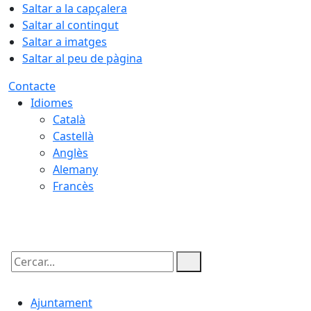
Saltar a la capçalera
Saltar al contingut
Saltar a imatges
Saltar al peu de pàgina
Contacte
Idiomes
Català
Castellà
Anglès
Alemany
Francès
07.08.2026 | 03:09
Cercar:
Ajuntament