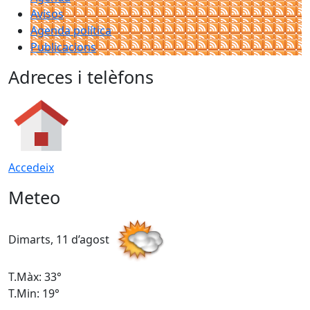
Avisos
Agenda política
Publicacions
Adreces i telèfons
Accedeix
Meteo
Dimarts, 11 d’agost
D
T.Màx: 33°
T
T.Min: 19°
T