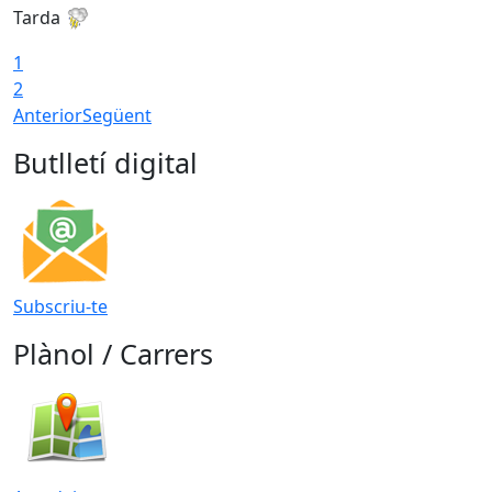
Tarda
T
1
2
Anterior
Següent
Butlletí digital
Subscriu-te
Plànol / Carrers