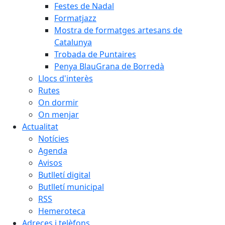
Festes de Nadal
Formatjazz
Mostra de formatges artesans de
Catalunya
Trobada de Puntaires
Penya BlauGrana de Borredà
Llocs d'interès
Rutes
On dormir
On menjar
Actualitat
Notícies
Agenda
Avisos
Butlletí digital
Butlletí municipal
RSS
Hemeroteca
Adreces i telèfons