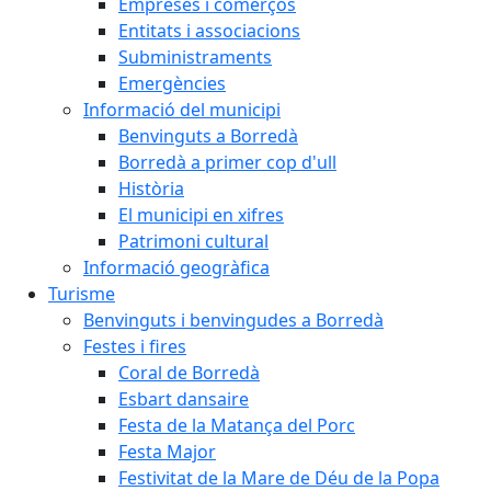
Empreses i comerços
Entitats i associacions
Subministraments
Emergències
Informació del municipi
Benvinguts a Borredà
Borredà a primer cop d'ull
Història
El municipi en xifres
Patrimoni cultural
Informació geogràfica
Turisme
Benvinguts i benvingudes a Borredà
Festes i fires
Coral de Borredà
Esbart dansaire
Festa de la Matança del Porc
Festa Major
Festivitat de la Mare de Déu de la Popa