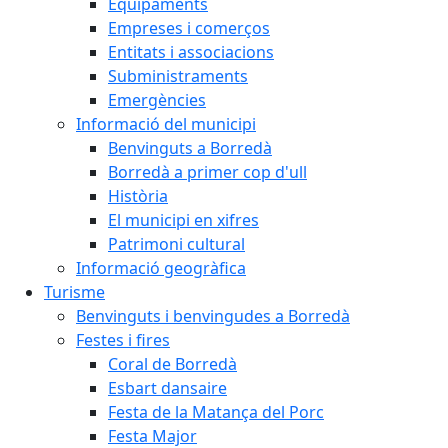
Equipaments
Empreses i comerços
Entitats i associacions
Subministraments
Emergències
Informació del municipi
Benvinguts a Borredà
Borredà a primer cop d'ull
Història
El municipi en xifres
Patrimoni cultural
Informació geogràfica
Turisme
Benvinguts i benvingudes a Borredà
Festes i fires
Coral de Borredà
Esbart dansaire
Festa de la Matança del Porc
Festa Major