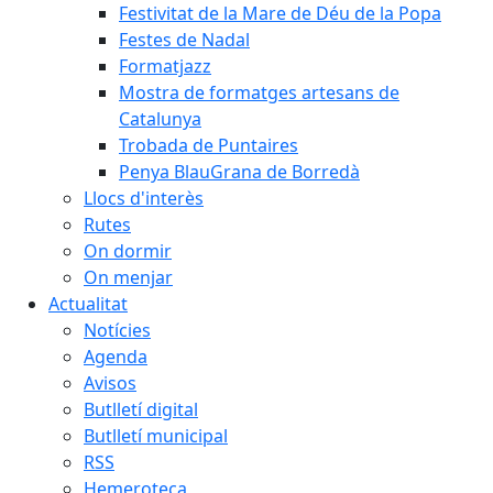
Festivitat de la Mare de Déu de la Popa
Festes de Nadal
Formatjazz
Mostra de formatges artesans de
Catalunya
Trobada de Puntaires
Penya BlauGrana de Borredà
Llocs d'interès
Rutes
On dormir
On menjar
Actualitat
Notícies
Agenda
Avisos
Butlletí digital
Butlletí municipal
RSS
Hemeroteca