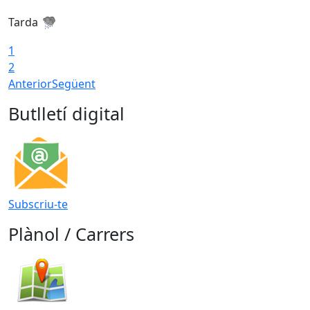
Tarda
T
1
2
Anterior
Següent
Butlletí digital
Subscriu-te
Plànol / Carrers