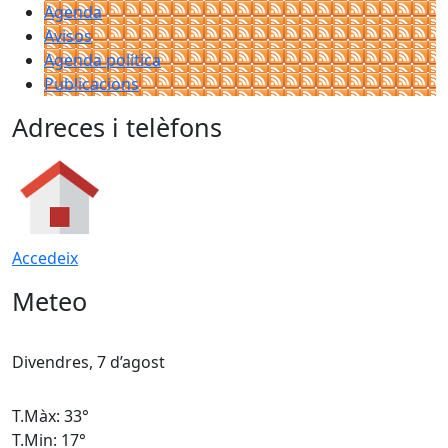
Agenda
Avisos
Agenda política
Publicacions
Adreces i telèfons
Accedeix
Meteo
Divendres, 7 d’agost
D
T.Màx: 33°
T
T.Min: 17°
T