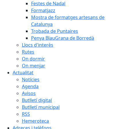
Festes de Nadal
Formatjazz
Mostra de formatges artesans de
Catalunya
Trobada de Puntaires
Penya BlauGrana de Borredà
Llocs d'interès
Rutes
On dormir
On menjar
Actualitat
Notícies
Agenda
Avisos
Butlletí digital
Butlletí municipal
RSS
Hemeroteca
Adreces i telèfons