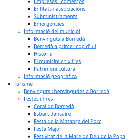
Empreses i comerços
Entitats i associacions
Subministraments
Emergències
Informació del municipi
Benvinguts a Borredà
Borredà a primer cop d'ull
Història
El municipi en xifres
Patrimoni cultural
Informació geogràfica
Turisme
Benvinguts i benvingudes a Borredà
Festes i fires
Coral de Borredà
Esbart dansaire
Festa de la Matança del Porc
Festa Major
Festivitat de la Mare de Déu de la Popa