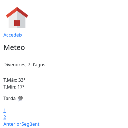
Accedeix
Meteo
Divendres, 7 d’agost
D
T.Màx: 33°
T
T.Min: 17°
T
Tarda
T
1
2
Anterior
Següent