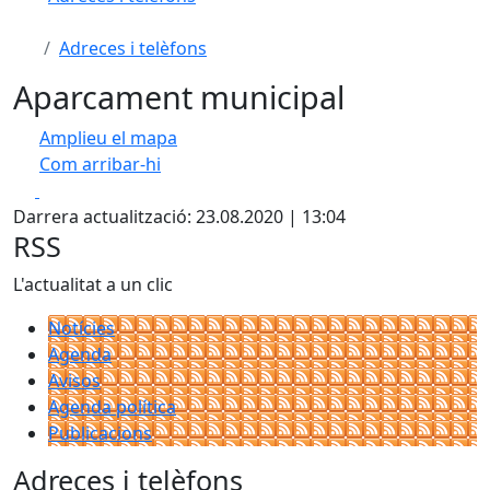
Adreces i telèfons
Aparcament municipal
Amplieu el mapa
Com arribar-hi
Leaflet
| ©
OpenStreetMap
contributors
Facebook
X
+
Darrera actualització: 23.08.2020 | 13:04
−
RSS
L'actualitat a un clic
Notícies
Agenda
Avisos
Agenda política
Publicacions
Adreces i telèfons