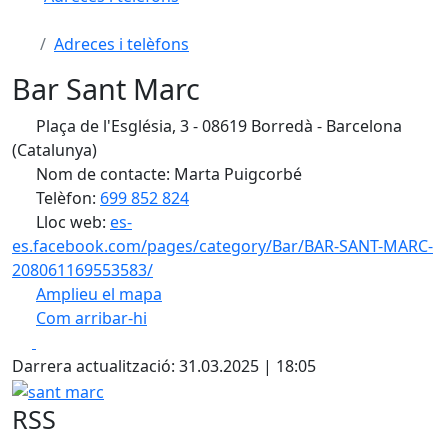
Adreces i telèfons
Bar Sant Marc
Plaça de l'Església, 3 - 08619 Borredà - Barcelona
(Catalunya)
Nom de contacte: Marta Puigcorbé
Telèfon:
699 852 824
Lloc web:
es-
es.facebook.com/pages/category/Bar/BAR-SANT-MARC-
208061169553583/
Amplieu el mapa
Com arribar-hi
Leaflet
| ©
OpenStreetMap
contributors
Facebook
X
+
Darrera actualització: 31.03.2025 | 18:05
−
sant marc
RSS