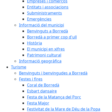
Empreses i comerços
Entitats i associacions
Subministraments
Emergències
Informació del municipi
Benvinguts a Borredà
Borredà a primer cop d'ull
Història
El municipi en xifres
Patrimoni cultural
Informació geogràfica
Turisme
Benvinguts i benvingudes a Borredà
Festes i fires
Coral de Borredà
Esbart dansaire
Festa de la Matança del Porc
Festa Major
Festivitat de la Mare de Déu de la Popa