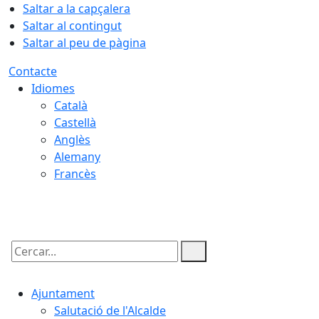
Saltar a la capçalera
Saltar al contingut
Saltar al peu de pàgina
Contacte
Idiomes
Català
Castellà
Anglès
Alemany
Francès
06.08.2026 | 19:35
Cercar:
Ajuntament
Salutació de l'Alcalde