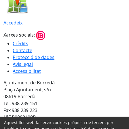
Accedeix
Xarxes socials:
Crèdits
Contacte
Protecció de dades
Avís legal
Accessibilitat
Ajuntament de Borredà
Plaça Ajuntament, s/n
08619 Borredà
Tel. 938 239 151
Fax 938 239 223
NIF P0802400B
Aquest lloc web fa servir cookies pròpies i de tercers per
Amb la col·laboració de:
facilitar-te una experiència de navegació òptima i recollir