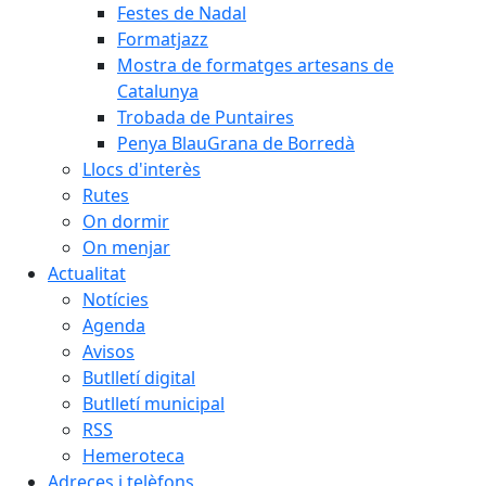
Festes de Nadal
Formatjazz
Mostra de formatges artesans de
Catalunya
Trobada de Puntaires
Penya BlauGrana de Borredà
Llocs d'interès
Rutes
On dormir
On menjar
Actualitat
Notícies
Agenda
Avisos
Butlletí digital
Butlletí municipal
RSS
Hemeroteca
Adreces i telèfons