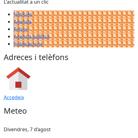
L'actualitat a un clic
Notícies
Agenda
Avisos
Agenda política
Publicacions
Adreces i telèfons
Accedeix
Meteo
Divendres, 7 d’agost
D