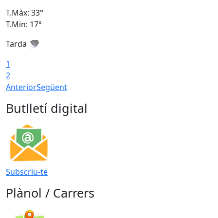
T.Màx: 33°
T
T.Min: 17°
T
Tarda
T
1
2
Anterior
Següent
Butlletí digital
Subscriu-te
Plànol / Carrers