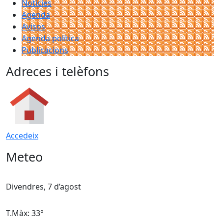
Notícies
Agenda
Avisos
Agenda política
Publicacions
Adreces i telèfons
Accedeix
Meteo
Divendres, 7 d’agost
D
T.Màx: 33°
T