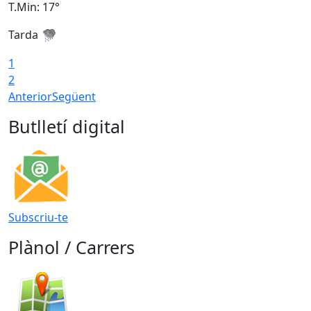
T.Min: 17°
T
Tarda
T
1
2
Anterior
Següent
Butlletí digital
Subscriu-te
Plànol / Carrers