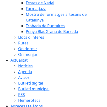
Festes de Nadal
Formatjazz
Mostra de formatges artesans de
Catalunya
Trobada de Puntaires
Penya BlauGrana de Borredà
Llocs d'interès
Rutes
On dormir
On menjar
Actualitat
Notícies
Agenda
Avisos
Butlletí digital
Butlletí municipal
RSS
Hemeroteca
Adreces i telèfons