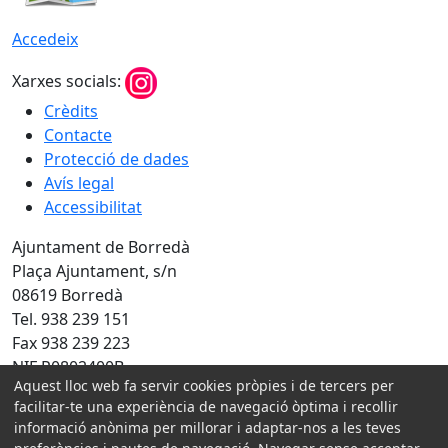
Accedeix
Xarxes socials:
Crèdits
Contacte
Protecció de dades
Avís legal
Accessibilitat
Ajuntament de Borredà
Plaça Ajuntament, s/n
08619 Borredà
Tel. 938 239 151
Fax 938 239 223
NIF P0802400B
Aquest lloc web fa servir cookies pròpies i de tercers per
Amb la col·laboració de:
facilitar-te una experiència de navegació òptima i recollir
informació anònima per millorar i adaptar-nos a les teves