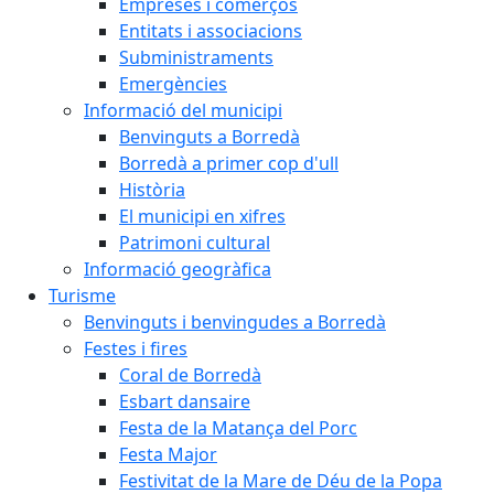
Empreses i comerços
Entitats i associacions
Subministraments
Emergències
Informació del municipi
Benvinguts a Borredà
Borredà a primer cop d'ull
Història
El municipi en xifres
Patrimoni cultural
Informació geogràfica
Turisme
Benvinguts i benvingudes a Borredà
Festes i fires
Coral de Borredà
Esbart dansaire
Festa de la Matança del Porc
Festa Major
Festivitat de la Mare de Déu de la Popa