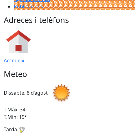
Publicacions
Adreces i telèfons
Accedeix
Meteo
Dissabte, 8 d’agost
D
T.Màx: 34°
T
T.Min: 19°
T
Tarda
T