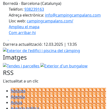
Borredà - Barcelona (Catalunya)
Telèfon:
938239163
Adreça electrònica:
info@campingcampalans.com
Lloc web:
campingcampalans.com/
Amplieu el mapa
Com arribar-hi
Leaflet
| ©
OpenStreetMap
contributors
Facebook
X
+
Darrera actualització: 12.03.2025 | 13:35
−
Exterior de l'edifici i piscina del càmping
Imatges
Tendes i parcel·les
Exterior d'un bungalow
RSS
L'actualitat a un clic
Notícies
Agenda
Avisos
Agenda política