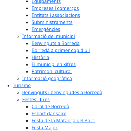
Equipaments
Empreses i comerços
Entitats i associacions
Subministraments
Emergències
Informació del municipi
Benvinguts a Borredà
Borredà a primer cop d'ull
Història
El municipi en xifres
Patrimoni cultural
Informació geogràfica
Turisme
Benvinguts i benvingudes a Borredà
Festes i fires
Coral de Borredà
Esbart dansaire
Festa de la Matança del Porc
Festa Major