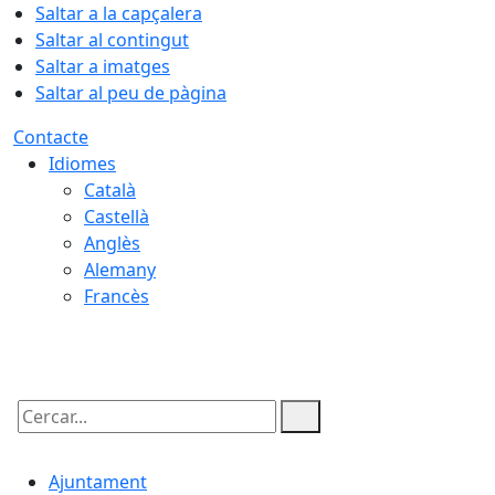
Saltar a la capçalera
Saltar al contingut
Saltar a imatges
Saltar al peu de pàgina
Contacte
Idiomes
Català
Castellà
Anglès
Alemany
Francès
07.08.2026 | 17:48
Cercar:
Ajuntament