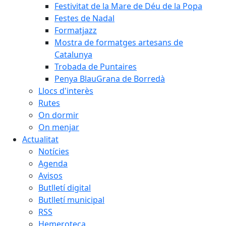
Festivitat de la Mare de Déu de la Popa
Festes de Nadal
Formatjazz
Mostra de formatges artesans de
Catalunya
Trobada de Puntaires
Penya BlauGrana de Borredà
Llocs d'interès
Rutes
On dormir
On menjar
Actualitat
Notícies
Agenda
Avisos
Butlletí digital
Butlletí municipal
RSS
Hemeroteca