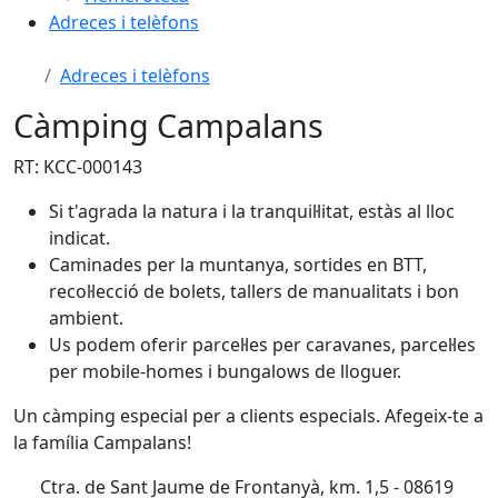
Adreces i telèfons
Adreces i telèfons
Càmping Campalans
RT: KCC-000143
Si t'agrada la natura i la tranquil·litat, estàs al lloc
indicat.
Caminades per la muntanya, sortides en BTT,
recol·lecció de bolets, tallers de manualitats i bon
ambient.
Us podem oferir parcel·les per caravanes, parcel·les
per mobile-homes i bungalows de lloguer.
Un càmping especial per a clients especials. Afegeix-te a
la família Campalans!
Ctra. de Sant Jaume de Frontanyà, km. 1,5 - 08619