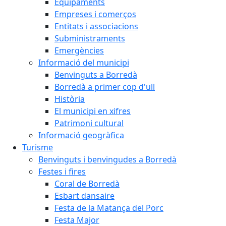
Equipaments
Empreses i comerços
Entitats i associacions
Subministraments
Emergències
Informació del municipi
Benvinguts a Borredà
Borredà a primer cop d'ull
Història
El municipi en xifres
Patrimoni cultural
Informació geogràfica
Turisme
Benvinguts i benvingudes a Borredà
Festes i fires
Coral de Borredà
Esbart dansaire
Festa de la Matança del Porc
Festa Major