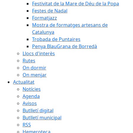
Festivitat de la Mare de Déu de la Popa
Festes de Nadal
Formatjazz
Mostra de formatges artesans de
Catalunya
Trobada de Puntaires
Penya BlauGrana de Borredà
Llocs d'interès
Rutes
On dormir
On menjar
Actualitat
Notícies
Agenda
Avisos
Butlletí digital
Butlletí municipal
RSS
Hemeroteca