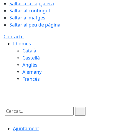
Saltar a la capçalera
Saltar al contingut
Saltar a imatges
Saltar al peu de pàgina
Contacte
Idiomes
Català
Castellà
Anglès
Alemany
Francès
08.08.2026 | 04:19
Cercar:
Ajuntament