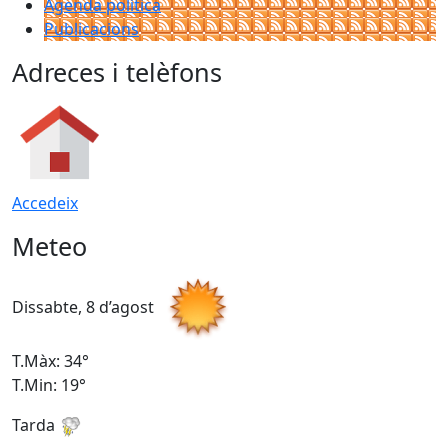
Agenda política
Publicacions
Adreces i telèfons
Accedeix
Meteo
Dissabte, 8 d’agost
D
T.Màx: 34°
T
T.Min: 19°
T
Tarda
T