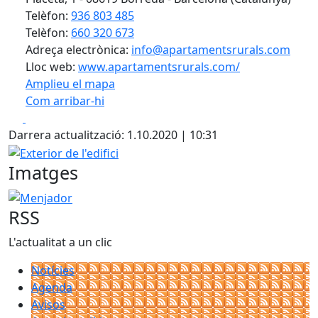
Telèfon:
936 803 485
Telèfon:
660 320 673
Adreça electrònica:
info@apartamentsrurals.com
Lloc web:
www.apartamentsrurals.com/
Amplieu el mapa
Com arribar-hi
Leaflet
| ©
OpenStreetMap
contributors
Facebook
X
+
Darrera actualització: 1.10.2020 | 10:31
−
Exterior de l'edifici
Imatges
Menjador
RSS
L'actualitat a un clic
Notícies
Agenda
Avisos