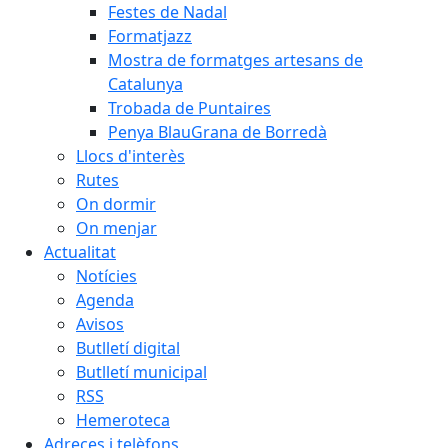
Festes de Nadal
Formatjazz
Mostra de formatges artesans de
Catalunya
Trobada de Puntaires
Penya BlauGrana de Borredà
Llocs d'interès
Rutes
On dormir
On menjar
Actualitat
Notícies
Agenda
Avisos
Butlletí digital
Butlletí municipal
RSS
Hemeroteca
Adreces i telèfons