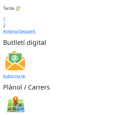
Tarda
T
1
2
Anterior
Següent
Butlletí digital
Subscriu-te
Plànol / Carrers