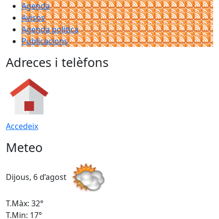
Agenda
Avisos
Agenda política
Publicacions
Adreces i telèfons
Accedeix
Meteo
Dijous, 6 d’agost
D
T.Màx: 32°
T
T.Min: 17°
T