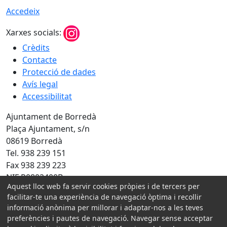
Accedeix
Xarxes socials:
Crèdits
Contacte
Protecció de dades
Avís legal
Accessibilitat
Ajuntament de Borredà
Plaça Ajuntament, s/n
08619 Borredà
Tel. 938 239 151
Fax 938 239 223
NIF P0802400B
Aquest lloc web fa servir cookies pròpies i de tercers per
Amb la col·laboració de:
facilitar-te una experiència de navegació òptima i recollir
informació anònima per millorar i adaptar-nos a les teves
preferències i pautes de navegació. Navegar sense acceptar