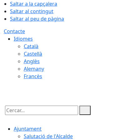
Saltar a la capçalera
Saltar al contingut
Saltar al peu de pàgina
Contacte
Idiomes
Català
Castellà
Anglès
Alemany
Francès
06.08.2026 | 04:18
Cercar:
Ajuntament
Salutació de l'Alcalde