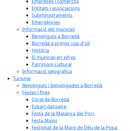
Empreses i comerços
Entitats i associacions
Subministraments
Emergències
Informació del municipi
Benvinguts a Borredà
Borredà a primer cop d'ull
Història
El municipi en xifres
Patrimoni cultural
Informació geogràfica
Turisme
Benvinguts i benvingudes a Borredà
Festes i fires
Coral de Borredà
Esbart dansaire
Festa de la Matança del Porc
Festa Major
Festivitat de la Mare de Déu de la Popa