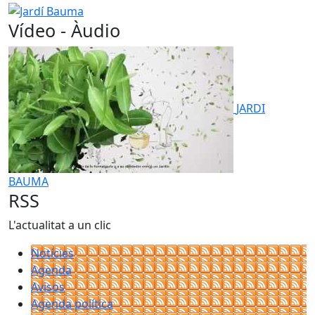
−
Jardí Bauma
Vídeo - Àudio
JARDI
BAUMA
RSS
L'actualitat a un clic
Notícies
Agenda
Avisos
Agenda política