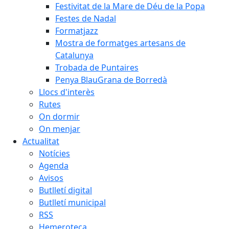
Festivitat de la Mare de Déu de la Popa
Festes de Nadal
Formatjazz
Mostra de formatges artesans de
Catalunya
Trobada de Puntaires
Penya BlauGrana de Borredà
Llocs d'interès
Rutes
On dormir
On menjar
Actualitat
Notícies
Agenda
Avisos
Butlletí digital
Butlletí municipal
RSS
Hemeroteca