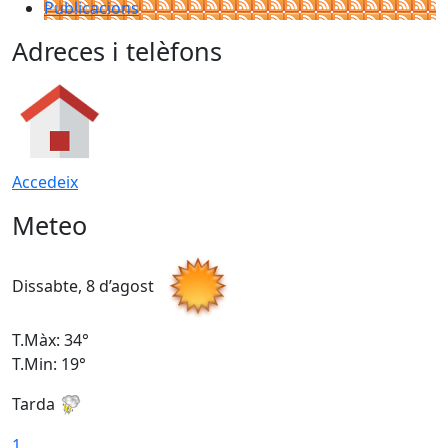
Publicacions
Adreces i telèfons
Accedeix
Meteo
Dissabte, 8 d’agost
D
T.Màx: 34°
T
T.Min: 19°
T
Tarda
T
1