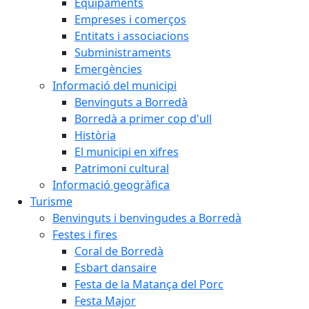
Equipaments
Empreses i comerços
Entitats i associacions
Subministraments
Emergències
Informació del municipi
Benvinguts a Borredà
Borredà a primer cop d'ull
Història
El municipi en xifres
Patrimoni cultural
Informació geogràfica
Turisme
Benvinguts i benvingudes a Borredà
Festes i fires
Coral de Borredà
Esbart dansaire
Festa de la Matança del Porc
Festa Major