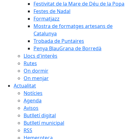
Festivitat de la Mare de Déu de la Popa
Festes de Nadal
Formatjazz
Mostra de formatges artesans de
Catalunya
Trobada de Puntaires
Penya BlauGrana de Borredà
Llocs d'interès
Rutes
On dormir
On menjar
Actualitat
Notícies
Agenda
Avisos
Butlletí digital
Butlletí municipal
RSS
Hemeroteca