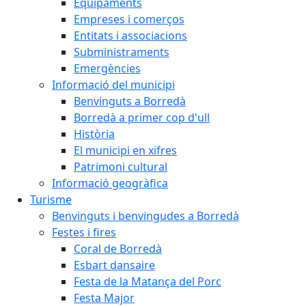
Equipaments
Empreses i comerços
Entitats i associacions
Subministraments
Emergències
Informació del municipi
Benvinguts a Borredà
Borredà a primer cop d'ull
Història
El municipi en xifres
Patrimoni cultural
Informació geogràfica
Turisme
Benvinguts i benvingudes a Borredà
Festes i fires
Coral de Borredà
Esbart dansaire
Festa de la Matança del Porc
Festa Major