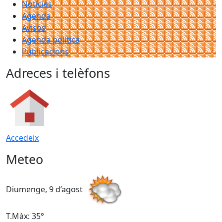
Notícies
Agenda
Avisos
Agenda política
Publicacions
Adreces i telèfons
Accedeix
Meteo
Diumenge, 9 d’agost
D
T.Màx: 35°
T