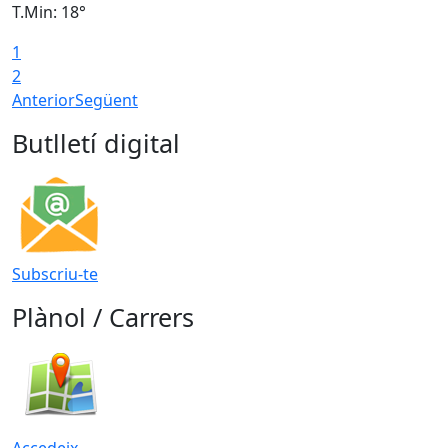
T.Min: 18°
T
1
T
2
Anterior
Següent
Butlletí digital
Subscriu-te
Plànol / Carrers
Accedeix