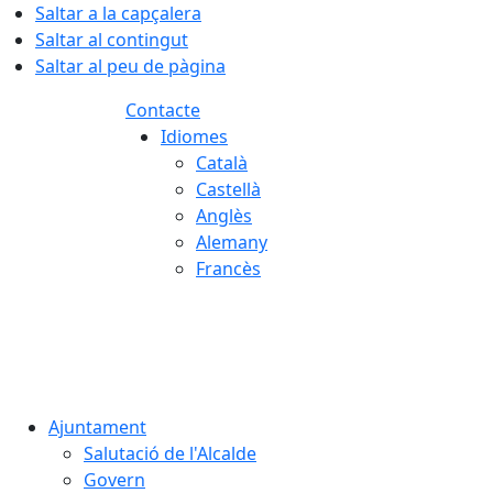
Saltar a la capçalera
Saltar al contingut
Saltar al peu de pàgina
Contacte
Idiomes
Català
Castellà
Anglès
Alemany
Francès
08.08.2026 | 16:37
Ajuntament
Salutació de l'Alcalde
Govern