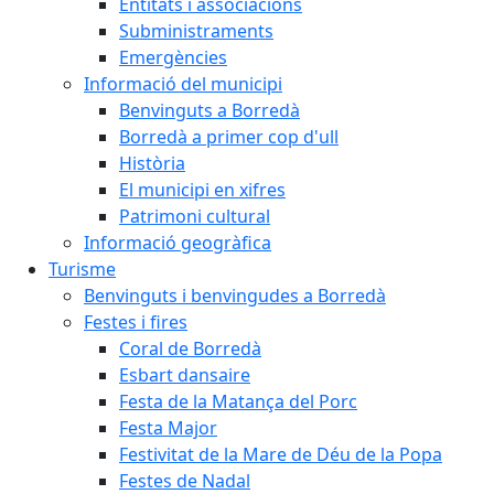
Entitats i associacions
Subministraments
Emergències
Informació del municipi
Benvinguts a Borredà
Borredà a primer cop d'ull
Història
El municipi en xifres
Patrimoni cultural
Informació geogràfica
Turisme
Benvinguts i benvingudes a Borredà
Festes i fires
Coral de Borredà
Esbart dansaire
Festa de la Matança del Porc
Festa Major
Festivitat de la Mare de Déu de la Popa
Festes de Nadal