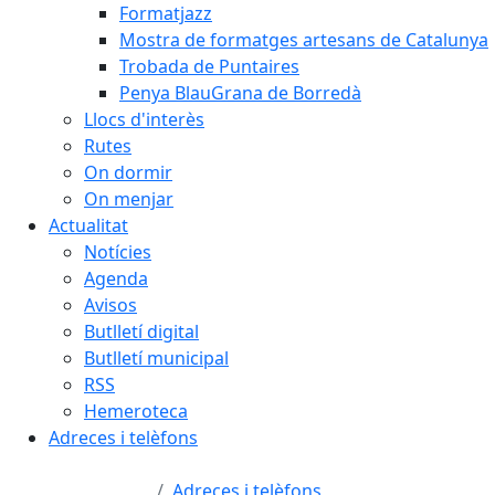
Formatjazz
Mostra de formatges artesans de Catalunya
Trobada de Puntaires
Penya BlauGrana de Borredà
Llocs d'interès
Rutes
On dormir
On menjar
Actualitat
Notícies
Agenda
Avisos
Butlletí digital
Butlletí municipal
RSS
Hemeroteca
Adreces i telèfons
Adreces i telèfons