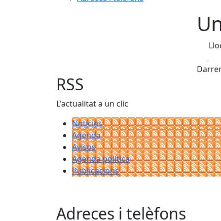
Un
Llo
Fa
Darrer
RSS
L'actualitat a un clic
Notícies
Agenda
Avisos
Agenda política
Publicacions
Adreces i telèfons