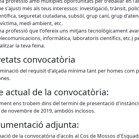
a professió amb múltiples oportunitats per treballar en l'
e s'ajusti més als teus interessos: investigació, trànsit, polic
entífica, seguretat ciutadana, subsòl, grup caní, grup d'aten
 víctima, medi ambient, etc.
a professió que t’ofereix uns mitjans tecnològicament ava
elecomunicacions, informàtica, laboratoris científics, etc.) p
alitzar la teva feina.
etats convocatòria
iminació del requisit d'alçada mínima tant per homes com p
nes.
e actual de la convocatòria:
ment ens trobem dins del termini de presentació d'instànci
9 de novembre de 2019, ambdós inclosos.
umentació adjunta:
ació de la convocatòria d'accés al Cos de Mossos d'Esquad