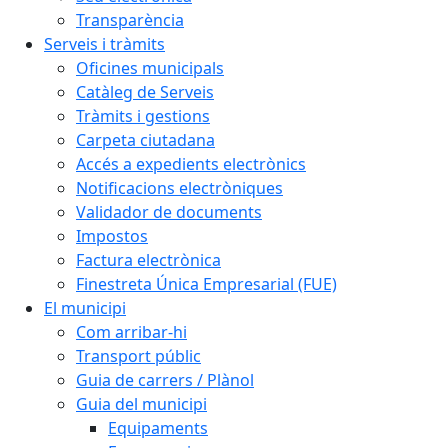
Transparència
Serveis i tràmits
Oficines municipals
Catàleg de Serveis
Tràmits i gestions
Carpeta ciutadana
Accés a expedients electrònics
Notificacions electròniques
Validador de documents
Impostos
Factura electrònica
Finestreta Única Empresarial (FUE)
El municipi
Com arribar-hi
Transport públic
Guia de carrers / Plànol
Guia del municipi
Equipaments