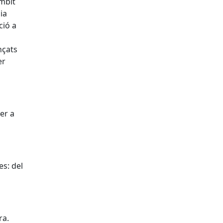
àmbit
ia
ció a
nçats
er
er a
es: del
ra.