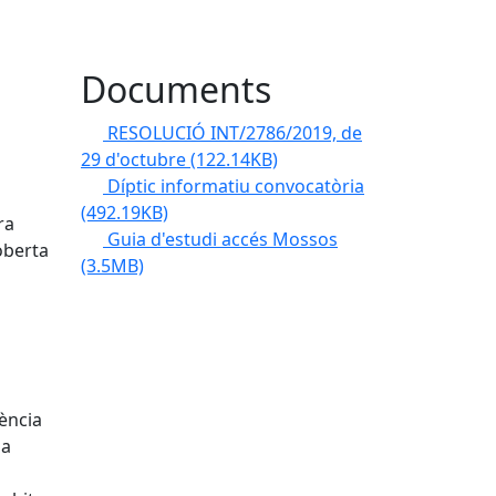
9
Documents
RESOLUCIÓ INT/2786/2019, de
29 d'octubre
(122.14KB)
Díptic informatiu convocatòria
(492.19KB)
ra
Guia d'estudi accés Mossos
oberta
(3.5MB)
ència
la