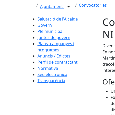
Convocatòries
Ajuntament
Co
Salutació de l'Alcalde
Govern
NI
Ple municipal
Juntes de govern
Plans, campanyes i
Diven
programes
En nom
Anuncis / Edictes
Martín
Perfil de contractant
d'accé
Normativa
intere
Seu electrònica
Ofe
Transparència
Un
Fo
de
di