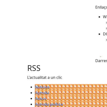
Enllaç
W
D
Fa
Darrer
RSS
L'actualitat a un clic
Notícies
Agenda
Avisos
Agenda política