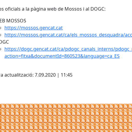
os oficials a la pàgina web de Mossos i al DOGC:
EB MOSSOS
https://mossos.gencat.cat
https://mossos.gencat.cat/ca/els_mossos_desquadra/a
OGC
https://dogc.gencat.cat/ca/pdogc_canals_interns/pdogc_r
action=fitxa&documentId=860523&language=ca_ES
cebook
X
a actualització: 7.09.2020 | 11:45