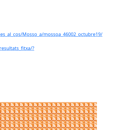
cces_al_cos/Mosso_a/mossoa_46002_octubre19/
esultats_fitxa/?