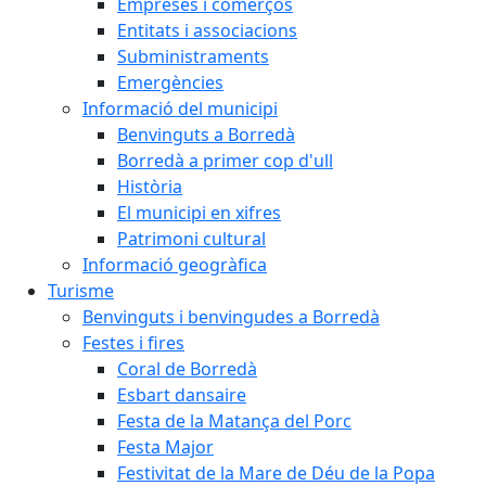
Empreses i comerços
Entitats i associacions
Subministraments
Emergències
Informació del municipi
Benvinguts a Borredà
Borredà a primer cop d'ull
Història
El municipi en xifres
Patrimoni cultural
Informació geogràfica
Turisme
Benvinguts i benvingudes a Borredà
Festes i fires
Coral de Borredà
Esbart dansaire
Festa de la Matança del Porc
Festa Major
Festivitat de la Mare de Déu de la Popa