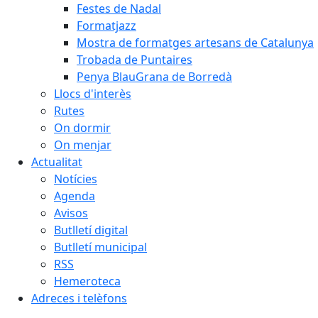
Festes de Nadal
Formatjazz
Mostra de formatges artesans de Catalunya
Trobada de Puntaires
Penya BlauGrana de Borredà
Llocs d'interès
Rutes
On dormir
On menjar
Actualitat
Notícies
Agenda
Avisos
Butlletí digital
Butlletí municipal
RSS
Hemeroteca
Adreces i telèfons