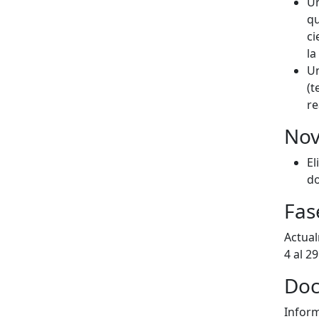
Un
qu
ci
la
Un
(t
re
Nov
El
do
Fas
Actual
4 al 2
Doc
Inform